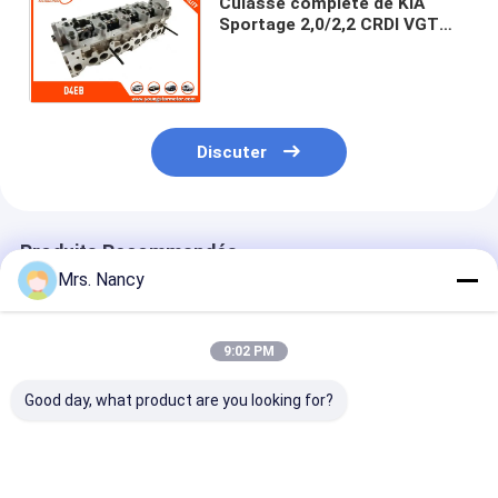
Culasse complète de KIA
Appareil de ventilation du moteur
Sportage 2,0/2,2 CRDI VGT
pour le type 35mm de
HYUNDAI D4EB 22100-27800
l'Europe
Discuter
Produits Recommandés
Mrs. Nancy
9:02 PM
Good day, what product are you looking for?
Nissan/Forklifter
Assemblage complet
Culasse compl
partie le matériel des
de la tête de cylindre
CM L10 M11 R