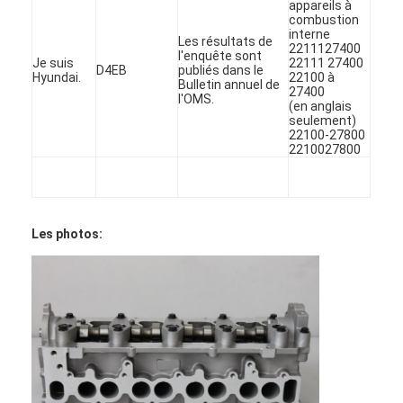
appareils à
combustion
interne
Les résultats de
2211127400
l'enquête sont
Je suis
22111 27400
D4EB
publiés dans le
Hyundai.
22100 à
Bulletin annuel de
27400
l'OMS.
(en anglais
seulement)
22100-27800
2210027800
Les photos:
À la maison
Produits
Vidéos