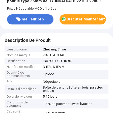
pour le type 35mm de HYUNDAI D4EB 22100-27800
l'Europe
Prix：Négociable
MOQ：1 pièce
meilleur prix
Discuter Maintenant
Description De Produit
Lieu d'origine
Zhejiang, Chine
Nom de marque
KIA ; HYUNDAI
Certification
ISO 9001 / TS16949
Numéro de modèle
D4EB ; D4EA-V
Quantité de
1 pièce
commande min
Prix
Négociable
Boîte de carton ; Boîte en bois, palettes
Détails d'emballage
en bois
Délai de livraison
5-15 jours
Conditions de
100% de paiement avant livraison
paiement
Capacité
1000 PCs/mois