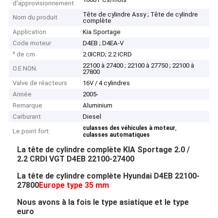
d'approvisionnement
Tête de cylindre Assy ; Tête de cylindre
Nom du produit
complète
Application
Kia Sportage
Code moteur
D4EB ; D4EA-V
³ de cm
2.0ICRD; 2.2 ICRD
22100 à 27400 ; 22100 à 27750 ; 22100 à
O.E NON.
27800
Valve de réacteurs
16V / 4 cylindres
Année
2005-
Remarque
Aluminium
Carburant
Diesel
,
culasses des véhicules à moteur
Le point fort:
culasses automatiques
La tête de cylindre complète KIA Sportage 2.0 /
2.2 CRDI VGT D4EB 22100-27400
La tête de cylindre complète Hyundai D4EB 22100-
27800
Europe type 35 mm
Nous avons à la fois le type asiatique et le type
euro