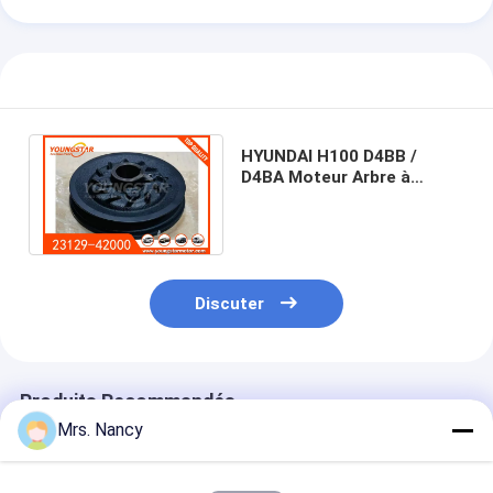
HYUNDAI H100 D4BB /
D4BA Moteur Arbre à
manivelle Poulie 23129 -
42070 23129-42000
Discuter
Produits Recommandés
Mrs. Nancy