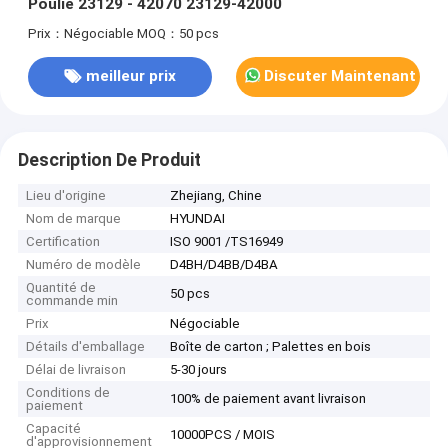
Poulie 23129 - 42070 23129-42000
Prix：Négociable
MOQ：50 pcs
meilleur prix
Discuter Maintenant
Description De Produit
Lieu d'origine
Zhejiang, Chine
Nom de marque
HYUNDAI
Certification
ISO 9001 /TS16949
Numéro de modèle
D4BH/D4BB/D4BA
Quantité de
50 pcs
commande min
Prix
Négociable
Détails d'emballage
Boîte de carton ; Palettes en bois
Délai de livraison
5-30 jours
Conditions de
100% de paiement avant livraison
paiement
Capacité
10000PCS / MOIS
d'approvisionnement