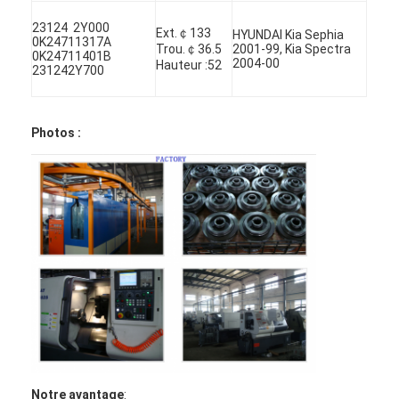
Arbre à cames de moteur
23124 2Y000
Ext.￠133
HYUNDAI Kia Sephia
0K24711317A
Trou.￠36.5
2001-99, Kia Spectra
Moteur bielle
0K24711401B
2004-00
Hauteur :52
231242Y700
Bras de balancier de moteur
Voiture moteur soupapes
Photos :
Réparations de culasse
POULIE DE VILEBREQUIN
garniture de culasse
TURBOCOMPRESSEUR de voiture
Pompe de direction de voiture
Pièces de moteur d'automobile
Notre avantage
: