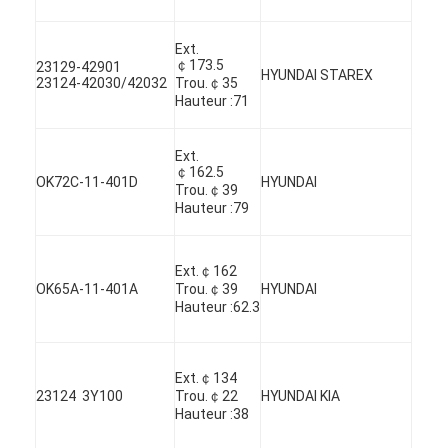
À propos de nous
Ext.
Visite de l'usine
￠173.5
23129-42901
HYUNDAI STAREX
23124-42030/42032
Trou.￠35
Hauteur :71
Contrôle de la qualité
Nous contacter
Ext.
￠162.5
OK72C-11-401D
HYUNDAI
Trou.￠39
Discuter Maintenant
Hauteur :79
Ext.￠162
bloc-cylindres de moteur
OK65A-11-401A
Trou.￠39
HYUNDAI
Hauteur :62.3
ACCOMPLISSEZ LA CULASSE
Culasse de moteur
Ext.￠134
23124 3Y100
Trou.￠22
HYUNDAI KIA
Hauteur :38
vilebrequin de moteur