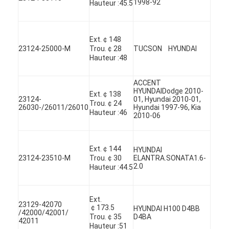
1998-92
Hauteur :45.5
Ext.￠148
23124-25000-M
Trou.￠28
TUCSON HYUNDAI
Hauteur :48
ACCENT
HYUNDAIDodge 2010-
Ext.￠138
23124-
01, Hyundai 2010-01,
Trou.￠24
26030-/26011/26010
Hyundai 1997-96, Kia
Hauteur :46
2010-06
Ext.￠144
HYUNDAI
23124-23510-M
Trou.￠30
ELANTRA.SONATA1.6-
2.0
Hauteur :44.5
À la maison
Produits
Ext.
23129-42070
￠173.5
HYUNDAI H100 D4BB
/42000/42001/
Vidéos
Trou.￠35
D4BA
42011
Hauteur :51