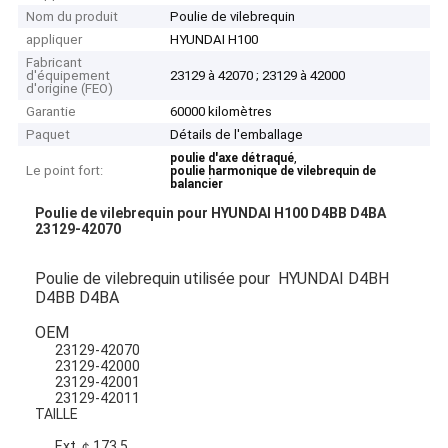
Nom du produit
Poulie de vilebrequin
appliquer
HYUNDAI H100
Fabricant
d'équipement
23129 à 42070 ; 23129 à 42000
d'origine (FEO)
Garantie
60000 kilomètres
Paquet
Détails de l'emballage
,
poulie d'axe détraqué
Le point fort:
poulie harmonique de vilebrequin de
balancier
Poulie de vilebrequin pour HYUNDAI H100 D4BB D4BA
23129-42070
Poulie de vilebrequin utilisée pour HYUNDAI D4BH
D4BB D4BA
OEM
23129-42070
23129-42000
23129-42001
23129-42011
TAILLE
Ext.￠173.5