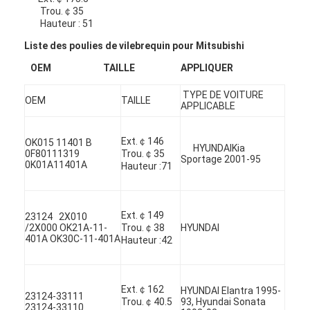
Trou.￠35
Hauteur : 51
Liste des poulies de vilebrequin pour Mitsubishi
OEM TAILLE APPLIQUER
TYPE DE VOITURE
OEM
TAILLE
APPLICABLE
Ext.￠146
OK015 11401 B
HYUNDAIKia
0F80111319
Trou.￠35
Sportage 2001-95
0K01A11401A
Hauteur :71
Ext.￠149
23124 2X010
/2X000 OK21A-11-
Trou.￠38
HYUNDAI
401A OK30C-11-401A
Hauteur :42
Ext.￠162
HYUNDAI Elantra 1995-
23124-33111
Trou.￠40.5
93, Hyundai Sonata
23124-33110