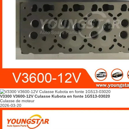
V3300 V3600-12V Culasse Kubota en fonte 1G513-03020
Culasse de moteur
2026-03-20