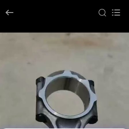
2026
YOUNG
STAR
MOTOR
CO.,LTD..
All
Rights
Reserved.
À
LA
MAISON
PRODUITS
À
PROPOS
DE
NOUS