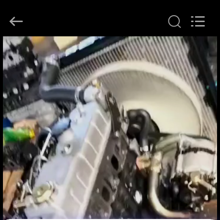
2026
YOUNG
STAR
MOTOR
CO.,LTD..
All
Rights
Reserved.
À
LA
MAISON
PRODUITS
À
PROPOS
DE
NOUS