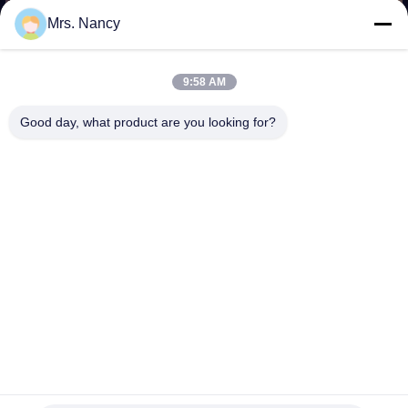
VISITE
Mrs. Nancy
DE
L'USINE
9:58 AM
Good day, what product are you looking for?
CONTRÔLE
DE
LA
QUALITÉ
NOUS
CONTACTER
Le moteur diesel d'ISUZU 4JB1 partie le bloc-cylindres pour
DEMANDEZ
le soldat de la cavalerie 2.5D de collecte d'ISUZU
bloc-cylindres de moteur
2025-12-01