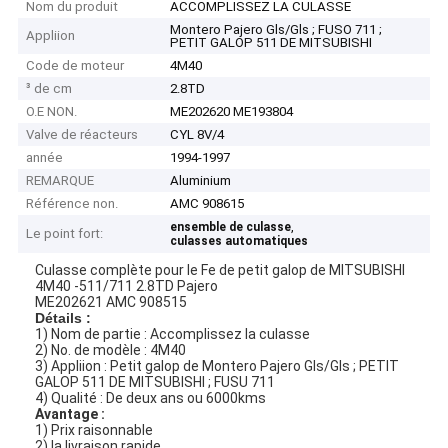
Nom du produit
ACCOMPLISSEZ LA CULASSE
Montero Pajero Gls/Gls ; FUSO 711 ;
Appliion
PETIT GALOP 511 DE MITSUBISHI
Code de moteur
4M40
³ de cm
2.8TD
O.E NON.
ME202620 ME193804
Valve de réacteurs
CYL 8V/4
année
1994-1997
REMARQUE
Aluminium
Référence non.
AMC 908615
,
ensemble de culasse
Le point fort:
culasses automatiques
Culasse complète pour le Fe de petit galop de MITSUBISHI
4M40 -511/711 2.8TD Pajero
ME202621 AMC 908515
Détails :
1) Nom de partie : Accomplissez la culasse
2) No. de modèle : 4M40
3) Appliion : Petit galop de Montero Pajero Gls/Gls ; PETIT
GALOP 511 DE MITSUBISHI ; FUSU 711
4) Qualité : De deux ans ou 6000kms
Avantage :
1) Prix raisonnable
2) la livraison rapide