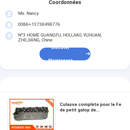
Coordonnées
À propos de nous
Ms. Nancy
Visite de l'usine
0086+13738498776
Contrôle de la qualité
N°3 HOME GUANGFU, HOUJIAO, YUHUAN,
ZHEJIANG, Chine
Nous contacter
Discuter
Discuter Maintenant
Maintenant
bloc-cylindres de moteur
ACCOMPLISSEZ LA CULASSE
Culasse complète pour le Fe
Culasse de moteur
de petit galop de
MITSUBISHI 4M40 -511/711
2.8TD Pajero AMC 908515
vilebrequin de moteur