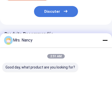
Arbre à cames de moteur
Discuter
Moteur bielle
Bras de balancier de moteur
Produits Recommandés
Voiture moteur soupapes
Mrs. Nancy
Réparations de culasse
2:51 AM
POULIE DE VILEBREQUIN
Good day, what product are you looking for?
garniture de culasse
TURBOCOMPRESSEUR de voiture
Nissan/Forklifter
Assemblage complet
Culasse compl
partie le matériel des
de la tête de cylindre
CM L10 M11 R
véhicules à moteur
pour le moteur
3088863RX 38
Pompe de direction de voiture
de fer de culasses de
Toyota 2TR-VVT
3417629 3084
l'Assemblée QD32
avec 16V et 60000
Meilleur prix
Meilleur prix
Meilleur p
KMS de garantie
Pièces de moteur d'automobile