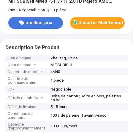
MITSUBISHI 4M40 -511/711 2.8TD Pajero AMC
908515
Prix：Négociable
MOQ：1 pièce
meilleur prix
Discuter Maintenant
Description De Produit
Lieu d'origine
Zhejiang, Chine
Nom de marque
MITSUBISHI
Numéro de modèle
4M40
Quantité de
1 pièce
commande min
Prix
Négociable
Boîte de carton ; Boîte en bois, palettes
Détails d'emballage
en bois
Délai de livraison
5-15 jours
Conditions de
100% de paiement avant livraison
paiement
Capacité
1000 PCs/mois
d'approvisionnement