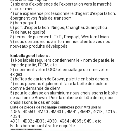
3) six ans d'expérience de l'exportation vers le marché
d'outre-mer
4) une expérience professionnelle d'agent d'exportation,
épargnent vos frais de transport
5) bon paquet
6) port d'exportation : Ningbo, Changhaï, Guangzhou…
7) de haute qualité
8) terme de paiement : T/T ; Paypayl ; Western Union
9) nous continuerons à informer nos clients avec nos
nouveaux produits développés
Emballage et labels :
1) Nos labels réguliers contiennent le « nom de partie, le
type de partie, l'OEM, etc.
2) impriment votre LOGO et emballage comme votre
exigez
3) boîtes de carton de Brown, palette en bois dehors.
4) nous pouvons également faire la boîte de couleur
comme demande de client
5) pour la culasse en aluminium nous choisissons la boîte
de carton de Brown ; Pour la culasse de bâti de fer, nous
choisissons le cas en bois.
Liste de pièces de rechange connexes pour Mitsubishi
4D56 ; 4D56U ; 4M40 ; 4M40T ; 4M41 ; 4M42 ; 4G18 ; 4G15 ;
4D34 ;
4D31 ; 4D32 ; 4D33 ; 4D30 ; 4G64 ; 4G65 ; S4S… etc.
Faites bon accueil à votre enquête !