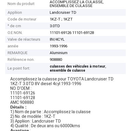
ACCOMPLISSEZ LA CULASSE,
Nom du produit
ENSEMBLE DE CULASSE
Appliion
Landcruiser TD
Code de moteur
1KZ-T ; 1KZT
³ de cm
3.0TD
O.E NON.
11101-69126 11101-69128
Valve de réacteurs
8V/4CYL
année
1993-1996
REMARQUE
Aluminium
Référence non.
908880
,
culasses des véhicules à moteur
Le point fort:
ensemble de culasse
Accomplissez la culasse pour TOYOTA Landcruiser TD
1KZ-T 3.0TD 8V diesel 4cyl 1993-1996
NO. D'OEM :
11101-69126
11101-69128
AMC 908880
Détails :
1) Nom de partie : Accomplissez la culasse
2) No. de modèle : 1KZ-T
3) Appliion : Landcruiser TD
4) Qualité : De deux ans ou 60000kms
Avantage
: