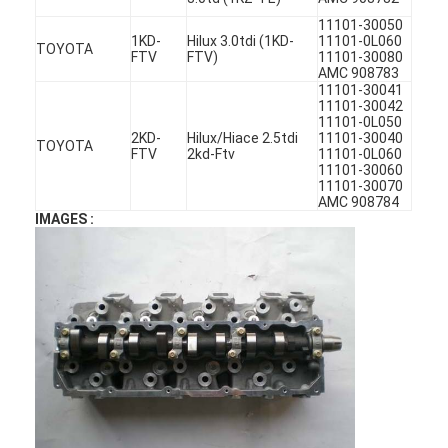
11101-30050
1KD-
Hilux 3.0tdi (1KD-
11101-0L060
TOYOTA
FTV
FTV)
11101-30080
AMC 908783
11101-30041
11101-30042
11101-0L050
2KD-
Hilux/Hiace 2.5tdi
11101-30040
TOYOTA
FTV
2kd-Ftv
11101-0L060
11101-30060
11101-30070
AMC 908784
IMAGES :
À la maison
Produits
Vidéos