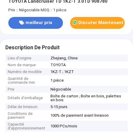
TOYOTA Landcruiser TD 1KZ-T 3.0TD 908780
Prix：Négociable
MOQ：1 pièce
meilleur prix
Discuter Maintenant
Description De Produit
Lieu d'origine
Zhejiang, Chine
Nom de marque
TOYOTA
Numéro de modèle
1KZ-T ; 1KZT
Quantité de
1 pièce
commande min
Prix
Négociable
Boîte de carton ; Boîte en bois, palettes
Détails d'emballage
en bois
Délai de livraison
5-15 jours
Conditions de
100% de paiement avant livraison
paiement
Capacité
1000 PCs/mois
d'approvisionnement