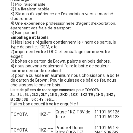
1)
Prix raisonnable
2)
La livraison rapide
3)
Six ans d'expérience de l'exportation vers le marché
d'outre-mer
4)
Une expérience professionnelle d'agent d'exportation,
épargnent vos frais de transport
5) Bon paquet
Emballage et labels
1) Nos labels réguliers contiennent le « nom de partie, le
type de partie, l'OEM, etc.
2) impriment votre LOGO et emballage comme votre
exigez
3) boîtes de carton de Brown, palette en bois dehors.
4) nous pouvons également faire la boîte de couleur
comme demande de client
5) pour la culasse en aluminium nous choisissons la boîte
de carton de Brown ; Pour la culasse de bâti de fer, nous
choisissons le cas en bois.
Liste de pièces de rechange connexes pour TOYOTA
2L ; 3L ; 5L ; 2L2 ; 2LT ; 1KD ; 2KD ; 1KZ ; 1KZ-TE ; 1HD ; 1HZ ;
B ; 2B ; 3B ; 5K ; 4Y ; etc….
Faites bon accueil à votre enquête !
Cruse 1KZ-T8V de
11101-69126
TOYOTA
1KZ-T
terre
11101-69128
Prado/4-Runner
11101-69175
TOYOTA
1KZ-TE
3.0td (1KZ-TE)
AMC 908782