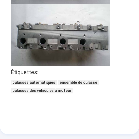
À propos de nous
Visite de l'usine
Contrôle de la qualité
Nous contacter
Discuter Maintenant
Étiquettes:
culasses automatiques
ensemble de culasse
bloc-cylindres de moteur
culasses des véhicules à moteur
ACCOMPLISSEZ LA CULASSE
Culasse de moteur
vilebrequin de moteur