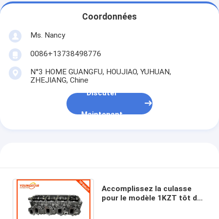
Arbre à cames de moteur
Coordonnées
Moteur bielle
Ms. Nancy
Bras de balancier de moteur
0086+13738498776
Voiture moteur soupapes
N°3 HOME GUANGFU, HOUJIAO, YUHUAN,
ZHEJIANG, Chine
Réparations de culasse
Discuter
POULIE DE VILEBREQUIN
Maintenant
garniture de culasse
TURBOCOMPRESSEUR de voiture
Pompe de direction de voiture
Accomplissez la culasse
pour le modèle 1KZT tôt de
Pièces de moteur d'automobile
TOYOTA Landcruiser TD
1KZ-T 3.0TD 908780