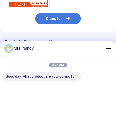
Appareil de ventilation du moteur
Discuter
Produits Recommandés
Mrs. Nancy
4:25 AM
Good day, what product are you looking for?
Nissan/Forklifter
Assemblage complet
Culasse compl
partie le matériel des
de la tête de cylindre
CM L10 M11 R
véhicules à moteur
pour le moteur
3088863RX 38
de fer de culasses de
Toyota 2TR-VVT
3417629 3084
l'Assemblée QD32
avec 16V et 60000
Meilleur prix
Meilleur prix
Meilleur p
KMS de garantie