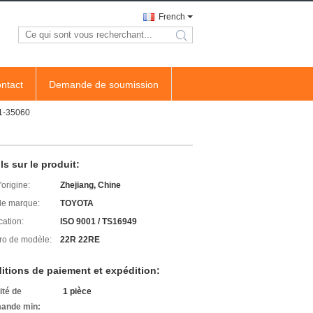
French
search
ntact
Demande de soumission
1-35060
ls sur le produit:
'origine:
Zhejiang, Chine
e marque:
TOYOTA
cation:
ISO 9001 / TS16949
o de modèle:
22R 22RE
itions de paiement et expédition:
ité de
1 pièce
ande min: