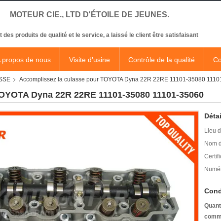
MOTEUR CIE., LTD D'ÉTOILE DE JEUNES.
t des produits de qualité et le service, a laissé le client être satisfaisant
 propos de nous
Visite d'usine
Contrôle de la qualité
Co
SSE
Accomplissez la culasse pour TOYOTA Dyna 22R 22RE 11101-35080 1110
TOYOTA Dyna 22R 22RE 11101-35080 11101-35060
Détai
Lieu d
Nom d
Certifi
Numér
Cond
Quant
comm