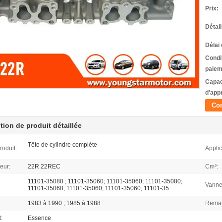
Prix:
Détai
Délai 
Condi
paiem
Capac
d'app
Con
tion de produit détaillée
Tête de cylindre complète
oduit:
Applic
eur:
22R 22REC
Cm³:
11101-35080 ; 11101-35060; 11101-35060; 11101-35080;
Vanne
11101-35060; 11101-35060; 11101-35060; 11101-35
1983 à 1990 ; 1985 à 1988
Remar
:
Essence