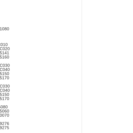
61080
-0C010
1-0C020
1-75141
75160
1-0C030
1-0C040
1-75150
75170
1-0C030
1-0C040
1-75150
75170
135080
1-35060
0070
1-79276
79275