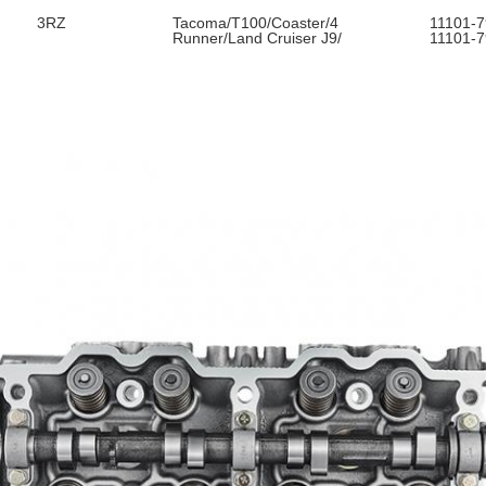
3RZ
Tacoma/T100/Coaster/4
1110
Runner/Land Cruiser J9/
11101-