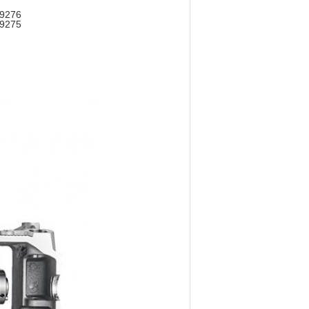
1-79276
79275