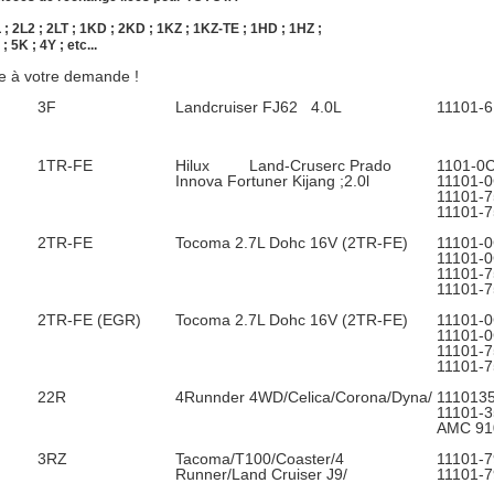
L ; 2L2 ; 2LT ; 1KD ; 2KD ; 1KZ ; 1KZ-TE ; 1HD ; 1HZ ;
; 5K ; 4Y ; etc...
e à votre demande !
3F
Landcruiser FJ62 4.0L
11101-
1TR-FE
Hilux Land-Cruserc Prado
1101
Innova Fortuner Kijang ;2.0l
1110
1110
11101-
2TR-FE
Tocoma 2.7L Dohc 16V (2TR-FE)
1110
1110
1110
11101-
2TR-FE (EGR)
Tocoma 2.7L Dohc 16V (2TR-FE)
1110
1110
1110
11101-
22R
4Runnder 4WD/Celica/Corona/Dyna/
1110
1110
AMC 91
3RZ
Tacoma/T100/Coaster/4
1110
Runner/Land Cruiser J9/
11101-