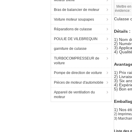
Moteur bielle
Mettre en
Bras de balancier de moteur
évidence:
Culasse 
Voiture moteur soupapes
Réparations de culasse
Détails :
POULIE DE VILEBREQUIN
1) Nom d
2) Numé
3) Appli
garniture de culasse
4) Quali
TURBOCOMPRESSEUR de
voiture
Avantag
1) Prix r
Pompe de direction de voiture
2) Livrai
3) Six an
Pièces de moteur d'automobile
4) Expéri
5) Bon e
Appareil de ventilation du
moteur
Emballag
1) Nos ét
2)
Imprimez
3)
Marchand
Liste des 