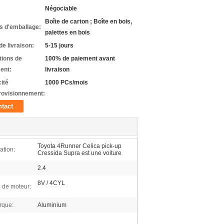
Négociable
Boîte de carton ; Boîte en bois,
ls d'emballage:
palettes en bois
de livraison:
5-15 jours
tions de
100% de paiement avant
ent:
livraison
ité
1000 PCs/mois
rovisionnement:
tact
Toyota 4Runner Celica pick-up
ation:
Cressida Supra est une voiture
2.4
8V / 4CYL
 de moteur:
que:
Aluminium