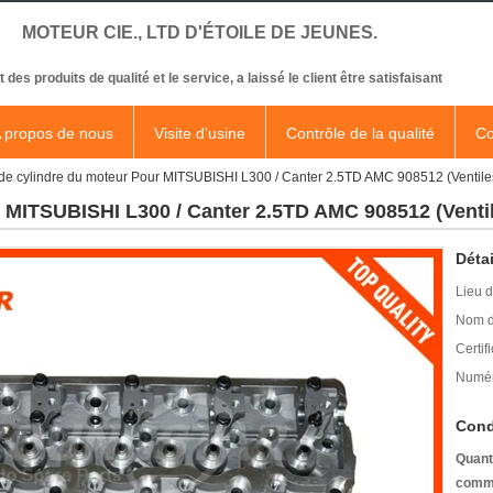
MOTEUR CIE., LTD D'ÉTOILE DE JEUNES.
t des produits de qualité et le service, a laissé le client être satisfaisant
 propos de nous
Visite d'usine
Contrôle de la qualité
Co
de cylindre du moteur Pour MITSUBISHI L300 / Canter 2.5TD AMC 908512 (Ventiles
 MITSUBISHI L300 / Canter 2.5TD AMC 908512 (Ventil
Détai
Lieu d
Nom d
Certifi
Numér
Cond
Quant
comm