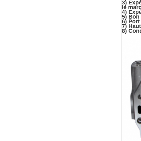
3) Expé
le mar
4) Expé
5) Bon
6) Port
7) Haut
8) Cond