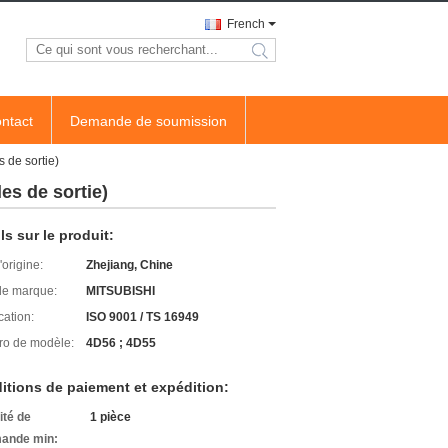
French
search
ntact
Demande de soumission
 de sortie)
es de sortie)
ls sur le produit:
'origine:
Zhejiang, Chine
e marque:
MITSUBISHI
cation:
ISO 9001 / TS 16949
o de modèle:
4D56 ; 4D55
itions de paiement et expédition:
ité de
1 pièce
ande min: