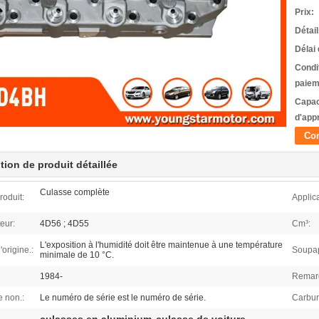
Prix:
Détai
Délai 
Condi
paiem
Capac
d'app
Con
tion de produit détaillée
Culasse complète
oduit:
Applica
eur:
4D56 ; 4D55
Cm³:
L'exposition à l'humidité doit être maintenue à une température
origine.:
Soupap
minimale de 10 °C.
1984-
Remar
 non.:
Le numéro de série est le numéro de série.
Carbur