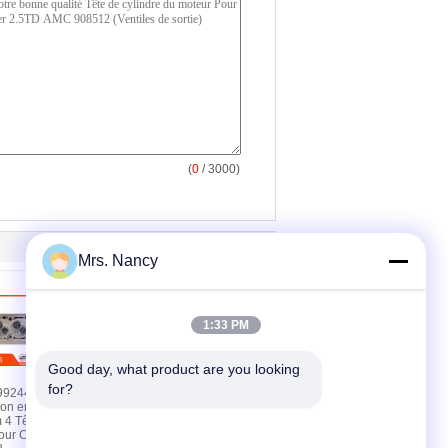
(
0
/ 3000)
Mrs. Nancy
1:33 PM
Good day, what product are you looking 
for?
99244
Culasse de moteur en
ion en
aluminium pour
 4 Tête de
Chevrolet Corsa 1.4
pour Corsa 1.8
avec surface usinée et