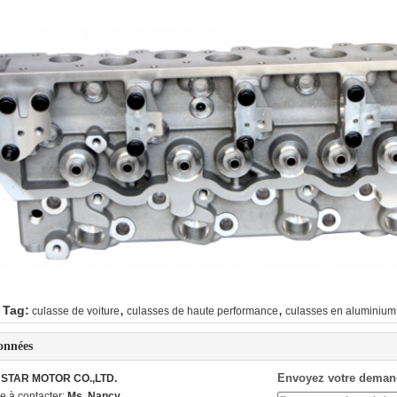
,
,
 Tag:
culasse de voiture
culasses de haute performance
culasses en aluminium
onnées
Envoyez votre deman
STAR MOTOR CO.,LTD.
e à contacter:
Ms. Nancy