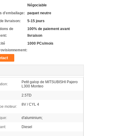
Négociable
ls d'emballage:
paquet neutre
de livraison:
5-15 jours
tions de
100% de paiement avant
ent:
livraison
ité
1000 PCs/mois
rovisionnement:
tact
Petit galop de MITSUBISHI Pajero
tion:
L300 Monteo
2.5TD
8V / CYL 4
e moteur:
que:
d'aluminium;
ant:
Diesel