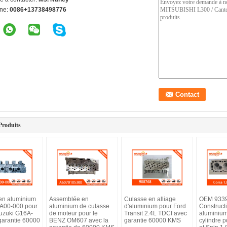
ne:
0086+13738498776
Produits
en aluminium
Assemblée en
Culasse en alliage
OEM 933
A00-000 pour
aluminium de culasse
d'aluminium pour Ford
Construct
uzuki G16A-
de moteur pour le
Transit 2.4L TDCI avec
aluminium
garantie 60000
BENZ OM607 avec la
garantie 60000 KMS
cylindre 