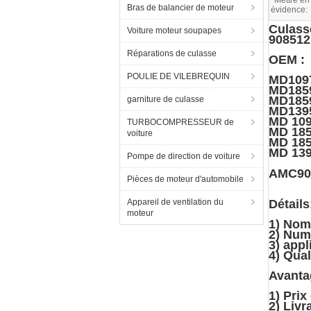
Mettre en
Bras de balancier de moteur
évidence:
Culass
Voiture moteur soupapes
908512
Réparations de culasse
OEM :
POULIE DE VILEBREQUIN
MD109
MD185
MD185
garniture de culasse
MD139
MD 10
TURBOCOMPRESSEUR de
MD 18
voiture
MD 18
MD 13
Pompe de direction de voiture
AMC90
Pièces de moteur d'automobile
Appareil de ventilation du
Détails
moteur
1) Nom
2) Num
3) appl
4) Qua
Avanta
1) Prix
2) Livr