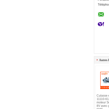
Télépho
Autres 
Culasse 
11110-61
moteur S
8V avec 