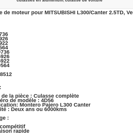
culasses en aluminium
culasse de voiture
,
e de moteur pour MITSUBISHI L300/Canter 2.5TD, Ve
736
926
922
564
9736
5926
5922
9564
8512
:
 de la pièce : Culasse complète
éro de modèle : 4D56
ication: Montero Pajero L300 Canter
lité : Deux ans ou 6000kms
ge :
 compétitif
aison rapide