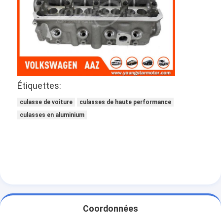
À propos de nous
Visite de l'usine
Contrôle de la qualité
Nous contacter
Étiquettes:
Discuter Maintenant
culasse de voiture
culasses de haute performance
culasses en aluminium
bloc-cylindres de moteur
ACCOMPLISSEZ LA CULASSE
Culasse de moteur
vilebrequin de moteur
Coordonnées