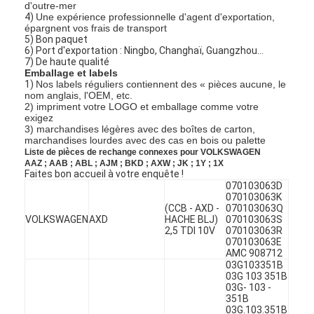
d'outre-mer
4)
Une expérience professionnelle d'agent d'exportation,
épargnent vos frais de transport
5) Bon paquet
6) Port d'exportation : Ningbo, Changhaï, Guangzhou…
7) De haute qualité
Emballage et labels
1)
Nos labels réguliers contiennent des « pièces aucune, le
nom anglais, l'OEM, etc.
2) impriment votre LOGO et emballage comme votre
exigez
3) marchandises légères avec des boîtes de carton,
marchandises lourdes avec des cas en bois ou palette
Liste de pièces de rechange connexes pour VOLKSWAGEN
AAZ ; AAB ; ABL ; AJM ; BKD ; AXW ; JK ; 1Y ; 1X
Faites bon accueil à votre enquête !
070103063D
070103063K
(CCB - AXD -
070103063Q
VOLKSWAGEN
AXD
HACHE BLJ)
070103063S
2,5 TDI 10V
070103063R
070103063E
AMC 908712
03G103351B
03G 103 351B
03G- 103 -
351B
03G.103.351B