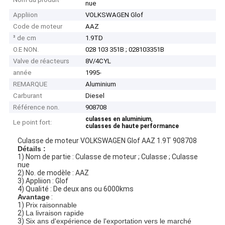
nue
Appliion
VOLKSWAGEN Glof
Code de moteur
AAZ
³ de cm
1.9TD
O.E NON.
028 103 351B ; 028103351B
Valve de réacteurs
8V/4CYL
année
1995-
REMARQUE
Aluminium
Carburant
Diesel
Référence non.
908708
,
culasses en aluminium
Le point fort:
culasses de haute performance
Culasse de moteur VOLKSWAGEN Glof AAZ 1.9T 908708
Détails :
1) Nom de partie : Culasse de moteur ; Culasse ; Culasse
nue
2) No. de modèle : AAZ
3) Appliion : Glof
4) Qualité : De deux ans ou 6000kms
Avantage
:
1)
Prix raisonnable
2)
La livraison rapide
3)
Six ans d'expérience de l'exportation vers le marché