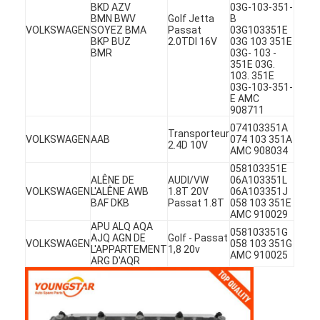
BKD AZV
03G-103-351-
BMN BWV
Golf Jetta
B
VOLKSWAGEN
SOYEZ BMA
Passat
03G103351E
BKP BUZ
2.0TDI 16V
03G 103 351E
BMR
03G- 103 -
351E 03G.
103. 351E
03G-103-351-
E AMC
908711
074103351A
Transporteur
VOLKSWAGEN
AAB
074 103 351A
2.4D 10V
AMC 908034
058103351E
ALÊNE DE
AUDI/VW
06A103351L
VOLKSWAGEN
L'ALÊNE AWB
1.8T 20V
06A103351J
BAF DKB
Passat 1.8T
058 103 351E
AMC 910029
APU ALQ AQA
058103351G
AJQ AGN DE
Golf - Passat
À la maison
VOLKSWAGEN
058 103 351G
L'APPARTEMENT
1,8 20v
AMC 910025
ARG D'AQR
Produits
Vidéos