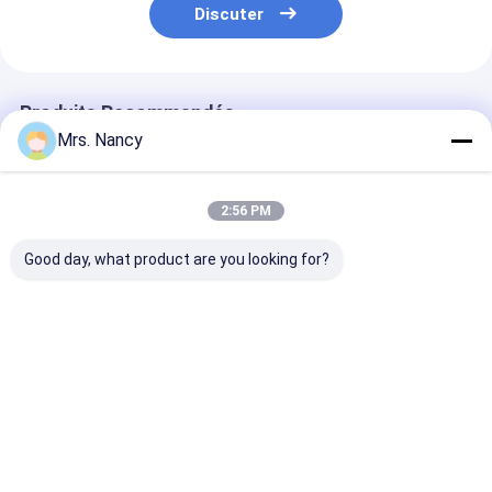
Appareil de ventilation du moteur
Discuter
Produits Recommandés
Mrs. Nancy
2:56 PM
Good day, what product are you looking for?
Culasse en
Assemblée en
Culasse en all
aluminium 11110-
aluminium de
d'aluminium p
61A00-000 pour
culasse de moteur
Ford Transit 2
moteur Suzuki
pour le BENZ OM607
TDCI avec gar
G16A-8V avec
avec la garantie de
60000 KMS
Meilleur prix
Meilleur prix
Meilleur p
garantie 60000 KMS
60000 KMS
Aperçu
Au sujet de
Contactez-
Desktop