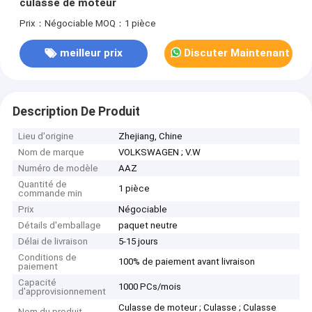
culasse de moteur
Prix：Négociable
MOQ：1 pièce
meilleur prix
Discuter Maintenant
Description De Produit
Lieu d'origine
Zhejiang, Chine
Nom de marque
VOLKSWAGEN ; V.W
Numéro de modèle
AAZ
Quantité de
1 pièce
commande min
Prix
Négociable
Détails d'emballage
paquet neutre
Délai de livraison
5-15 jours
Conditions de
100% de paiement avant livraison
paiement
Capacité
1000 PCs/mois
d'approvisionnement
Culasse de moteur ; Culasse ; Culasse
Nom du produit