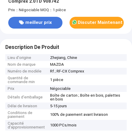
Comprex 2.0TD 908742
Prix：Négociable
MOQ：1 pièce
meilleur prix
Discuter Maintenant
Description De Produit
Lieu d'origine
Zhejiang, Chine
Nom de marque
MAZDA
Numéro de modèle
Rf ; RF-CX Comprex
Quantité de
1 pièce
commande min
Prix
Négociable
Boîte de carton ; Boîte en bois, palettes
Détails d'emballage
en bois
Délai de livraison
5-15 jours
Conditions de
100% de paiement avant livraison
paiement
Capacité
1000 PCs/mois
d'approvisionnement