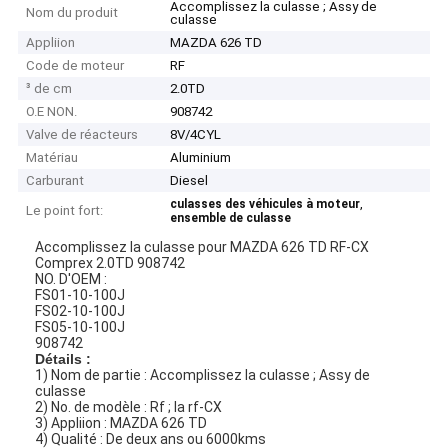
Accomplissez la culasse ; Assy de
Nom du produit
culasse
Appliion
MAZDA 626 TD
Code de moteur
RF
³ de cm
2.0TD
O.E NON.
908742
Valve de réacteurs
8V/4CYL
Matériau
Aluminium
Carburant
Diesel
,
culasses des véhicules à moteur
Le point fort:
ensemble de culasse
Accomplissez la culasse pour MAZDA 626 TD RF-CX
Comprex 2.0TD 908742
NO. D'OEM :
FS01-10-100J
FS02-10-100J
FS05-10-100J
908742
Détails :
1) Nom de partie : Accomplissez la culasse ; Assy de
culasse
2) No. de modèle : Rf ; la rf-CX
3) Appliion : MAZDA 626 TD
4) Qualité : De deux ans ou 6000kms