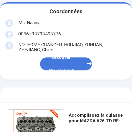
À propos de nous
Coordonnées
Visite de l'usine
Ms. Nancy
Contrôle de la qualité
0086+13738498776
N°3 HOME GUANGFU, HOUJIAO, YUHUAN,
Nous contacter
ZHEJIANG, Chine
Discuter
Discuter Maintenant
Maintenant
bloc-cylindres de moteur
ACCOMPLISSEZ LA CULASSE
Culasse de moteur
Accomplissez la culasse
pour MAZDA 626 TD RF-
vilebrequin de moteur
CX Comprex 2.0TD
908742