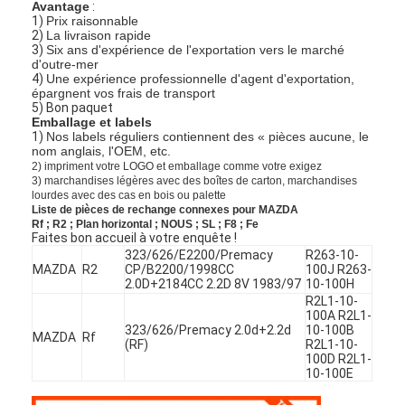
Avantage
:
1)
Prix raisonnable
2)
La livraison rapide
3)
Six ans d'expérience de l'exportation vers le marché
d'outre-mer
4)
Une expérience professionnelle d'agent d'exportation,
épargnent vos frais de transport
5) Bon paquet
Emballage et labels
1)
Nos labels réguliers contiennent des « pièces aucune, le
nom anglais, l'OEM, etc.
2) impriment votre LOGO et emballage comme votre exigez
3) marchandises légères avec des boîtes de carton, marchandises
lourdes avec des cas en bois ou palette
Liste de pièces de rechange connexes pour MAZDA
Rf ; R2 ; Plan horizontal ; NOUS ; SL ; F8 ; Fe
Faites bon accueil à votre enquête !
323/626/E2200/Premacy
R263-10-
MAZDA
R2
CP/B2200/1998CC
100J R263-
2.0D+2184CC 2.2D 8V 1983/97
10-100H
R2L1-10-
100A R2L1-
323/626/Premacy 2.0d+2.2d
10-100B
MAZDA
Rf
(RF)
R2L1-10-
100D R2L1-
10-100E