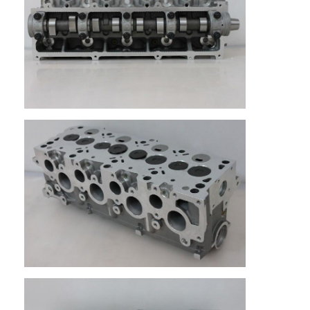
À propos de nous
Visite de l'usine
Contrôle de la qualité
Nous contacter
Discuter Maintenant
bloc-cylindres de moteur
ACCOMPLISSEZ LA CULASSE
Culasse de moteur
vilebrequin de moteur