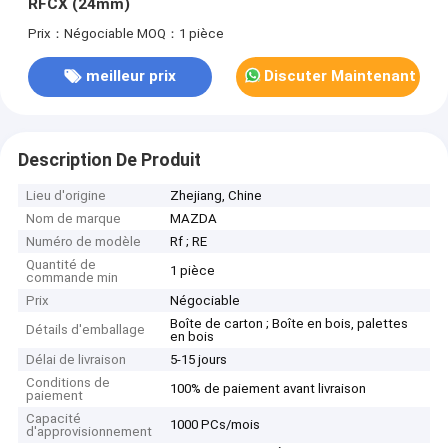
RFCX (24mm)
Prix：Négociable
MOQ：1 pièce
meilleur prix
Discuter Maintenant
Description De Produit
Lieu d'origine
Zhejiang, Chine
Nom de marque
MAZDA
Numéro de modèle
Rf ; RE
Quantité de
1 pièce
commande min
Prix
Négociable
Boîte de carton ; Boîte en bois, palettes
Détails d'emballage
en bois
Délai de livraison
5-15 jours
Conditions de
100% de paiement avant livraison
paiement
Capacité
1000 PCs/mois
d'approvisionnement