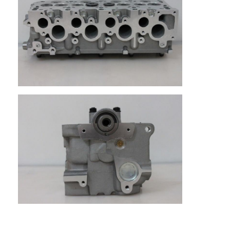
Arbre à cames de moteur
Moteur bielle
Bras de balancier de moteur
Voiture moteur soupapes
Réparations de culasse
POULIE DE VILEBREQUIN
garniture de culasse
TURBOCOMPRESSEUR de voiture
Pompe de direction de voiture
Pièces de moteur d'automobile