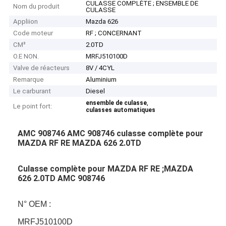
CULASSE COMPLÈTE ; ENSEMBLE DE
Nom du produit
CULASSE
Appliion
Mazda 626
Code moteur
RF ; CONCERNANT
CM³
2.0TD
O.E NON.
MRFJ510100D
Valve de réacteurs
8V / 4CYL
Remarque
Aluminium
Le carburant
Diesel
,
ensemble de culasse
Le point fort:
culasses automatiques
AMC 908746 AMC 908746 culasse complète pour
MAZDA RF RE MAZDA 626 2.0TD
Culasse complète pour MAZDA RF RE ;MAZDA
626 2.0TD AMC 908746
N° OEM :
MRFJ510100D