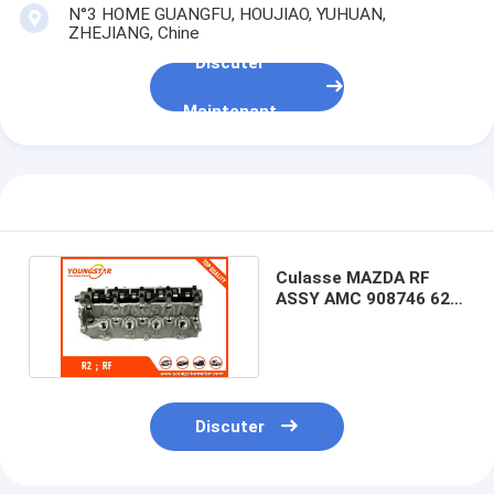
N°3 HOME GUANGFU, HOUJIAO, YUHUAN,
ZHEJIANG, Chine
Discuter
Maintenant
Culasse MAZDA RF
ASSY AMC 908746 626
2.0TD RFCX (24mm)
Discuter