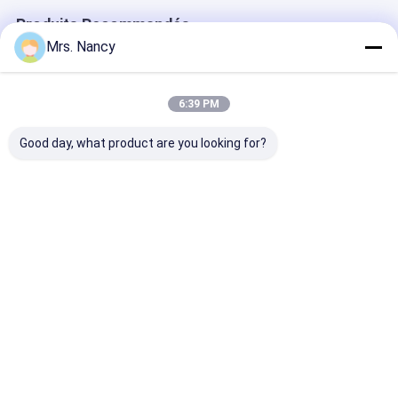
Produits Recommandés
Mrs. Nancy
6:39 PM
Good day, what product are you looking for?
Nissan/Forklifter
Assemblage complet
Culasse compl
partie le matériel des
de la tête de cylindre
CM L10 M11 R
véhicules à moteur
pour le moteur
3088863RX 38
de fer de culasses de
Toyota 2TR-VVT
3417629 3084
l'Assemblée QD32
avec 16V et 60000
Meilleur prix
Meilleur prix
Meilleur p
KMS de garantie
Aperçu
Au sujet de
Contactez-
Desktop
nous
nous
Site
Plan du site
Privacy Policy
Qualité
bloc-cylindres de moteur
Usine De Chine.Copyright © 2026
YOUNG STAR MOTOR CO.,LTD.. All Rights Reserved.