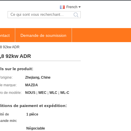
French
search
ntact
Demande de soumission
,8 92kw ADR
1,8 92kw ADR
ls sur le produit:
'origine:
Zhejiang, Chine
e marque:
MAZDA
o de modèle:
NOUS ; WEC ; WLC ; WL-C
itions de paiement et expédition:
ité de
1 pièce
ande min:
Négociable