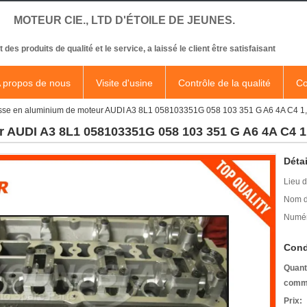
MOTEUR CIE., LTD D'ÉTOILE DE JEUNES.
t des produits de qualité et le service, a laissé le client être satisfaisant
 propos de nous
Visite d'usine
Contrôle de la qualité
Co
sse en aluminium de moteur AUDI A3 8L1 058103351G 058 103 351 G A6 4A C4 1
r AUDI A3 8L1 058103351G 058 103 351 G A6 4A C4 
Détai
Lieu d
Nom d
Numér
Cond
Quant
comm
Prix: