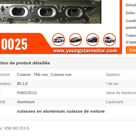
Détai
Délai 
Condi
paiem
Capac
d'app
Con
tion de produit détaillée
oduit:
Culasse ; Tête nue ; Culasse nue
Appliion:
moteur:
B5 1,8
³ de cm:
:
05802351G
Valve de réacteurs
UE:
Aluminium
Carburant:
culasses en aluminium
culasse de voiture
,
 : 058 103 351 G