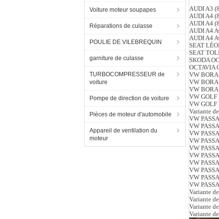
AUDI A3 (8
Voiture moteur soupapes
AUDI A4 (8
AUDI A4 (8
Réparations de culasse
AUDI A4 Av
AUDI A4 Av
POULIE DE VILEBREQUIN
SEAT LÉON
SEAT TOLED
garniture de culasse
SKODA OCTA
OCTAVIA Co
TURBOCOMPRESSEUR de
VW BORA (1
VW BORA (1
voiture
VW BORA Ko
VW GOLF IV
Pompe de direction de voiture
VW GOLF IV
Variante d
Pièces de moteur d'automobile
VW PASSAT
VW PASSAT
Appareil de ventilation du
VW PASSAT
moteur
VW PASSAT
VW PASSAT
VW PASSAT
VW PASSAT
VW PASSAT 
VW PASSAT 
VW PASSAT 
Variante d
Variante d
Variante d
Variante d