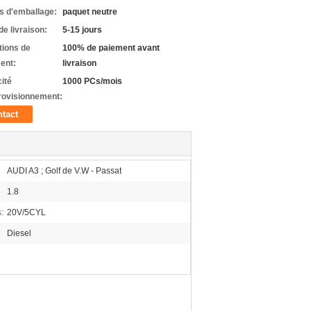
ls d'emballage:
paquet neutre
de livraison:
5-15 jours
tions de
100% de paiement avant
ent:
livraison
ité
1000 PCs/mois
rovisionnement:
tact
AUDI A3 ; Golf de V.W - Passat
1.8
:
20V/5CYL
Diesel