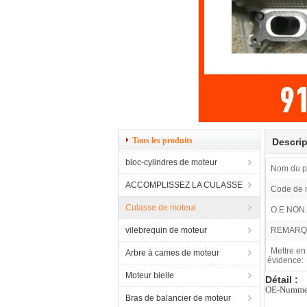
Tous les produits
Descrip
bloc-cylindres de moteur
Nom du pr
ACCOMPLISSEZ LA CULASSE
Code de 
Culasse de moteur
O.E NON.
vilebrequin de moteur
REMARQ
Mettre en
Arbre à cames de moteur
évidence:
Moteur bielle
Détail :
OE-Nummer
Bras de balancier de moteur