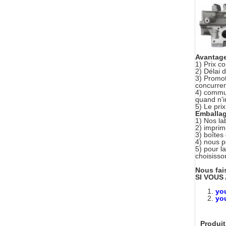
Avantag
1)
Prix c
2)
Délai d
3) Promot
concurren
4) commun
quand n'i
5) Le pri
Emballage
1) Nos la
2) impri
3) boîtes
4) nous p
5) pour l
choisisso
Nous fai
SI VOUS
yo
yo
Produit