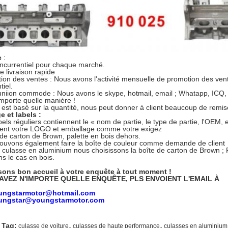
e
:
oncurrentiel pour chaque marché.
e livraison rapide
ion des ventes : Nous avons l'activité mensuelle de promotion des vente
tiel.
iion commode : Nous avons le skype, hotmail, email ; Whatapp, ICQ,
mporte quelle manière !
x est basé sur la quantité, nous peut donner à client beaucoup de remise
 et labels :
bels réguliers contiennent le « nom de partie, le type de partie, l'OEM, e
ment votre LOGO et emballage comme votre exigez
 de carton de Brown, palette en bois dehors.
ouvons également faire la boîte de couleur comme demande de client
a culasse en aluminium nous choisissons la boîte de carton de Brown ; P
ns le cas en bois.
sons bon accueil à votre enquête à tout moment !
 AVEZ N'IMPORTE QUELLE ENQUÊTE, PLS ENVOIENT L'EMAIL À
ungstarmotor@hotmail.com
ungstar@youngstarmotor.com
,
,
 Tag:
culasse de voiture
culasses de haute performance
culasses en aluminium