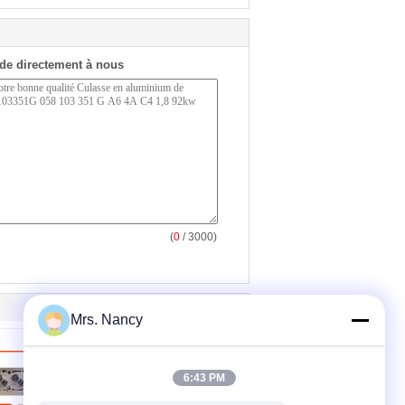
de directement à nous
(
0
/ 3000)
Mrs. Nancy
6:43 PM