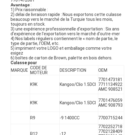
Avantage
:
1) Prix raisonnable :
2) délai de livraison rapide : Nous exportons cette culasse
beaucoup vers le marché de la Turquie tous les mois,
toujours en stock.
3) une expérience professionnelle d'exportation : Six ans
d'expérience de l'exportation vers le marché d'outre-mer
4) Nos labels réguliers contiennent le « nom de partie, le
type de partie, l'OEM, etc.
5) impriment votre LOGO et emballage comme votre
exigez
6) boîtes de carton de Brown, palette en bois dehors.
Culasse pour
CODE DE
MARQUE
DESCRIPTION
OEM
MOTEUR
7701473181
K9K
Kangoo/Clio 1.5DCI
7711134922
AMC 908521
7701476059
K9K
Kangoo/Clio 1.5DCI
AMC 908793
R9
-9 1400CC
7700715244
7702252718
7702128409
R12
-12