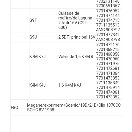
7702131148
7700651367
7701476952
Culasse de
7701474144
maître/de Laguna
G9T
7701474715
2.5tdi 16V (G9T-
7711135513
600)
AMC 908797
7701477342
G9U
2.5DTI principal 16V
AMC 908798
7701472170
7701468715
7701468858
K7M K7J
Valve de 1,6 K7M 8
7701470960
7701471975
7701472681
7701471364
7701473353
7711135349
K4M K4J
1,6 K4M K4J
7701475914
7701474361
7701473352
À la maison
Megane/expriment/Scenic/19D/21D/Clio 1870CC 1.9D
F8Q
SOHC 8V 1988 -
Produits
Vidéos