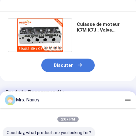
Appareil de ventilation du moteur
Culasse de moteur
K7M K7J ; Valve
7701472170 de 1,6
K7M 8
Discuter
Produits Recommandés
Mrs. Nancy
2:07 PM
Good day, what product are you looking for?