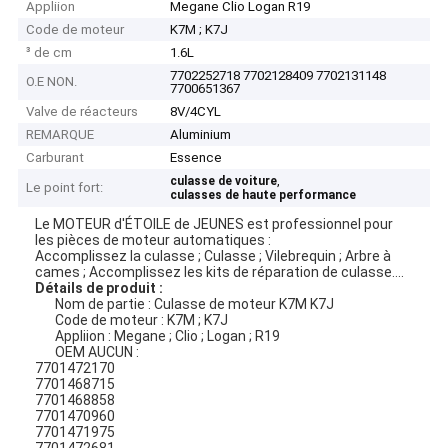
Appliion
Megane Clio Logan R19
Code de moteur
K7M ; K7J
³ de cm
1.6L
7702252718 7702128409 7702131148
O.E NON.
7700651367
Valve de réacteurs
8V/4CYL
REMARQUE
Aluminium
Carburant
Essence
,
culasse de voiture
Le point fort:
culasses de haute performance
Le MOTEUR d'ÉTOILE de JEUNES est professionnel pour
les pièces de moteur automatiques :
Accomplissez la culasse ; Culasse ; Vilebrequin ; Arbre à
cames ; Accomplissez les kits de réparation de culasse….
Détails de produit :
Nom de partie : Culasse de moteur K7M K7J
Code de moteur : K7M ; K7J
Appliion : Megane ; Clio ; Logan ; R19
OEM AUCUN :
7701472170
7701468715
7701468858
7701470960
7701471975
7701472681