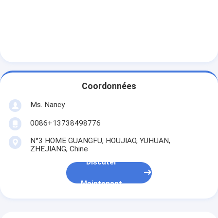
Arbre à cames de moteur
Moteur bielle
Bras de balancier de moteur
Voiture moteur soupapes
Coordonnées
Réparations de culasse
Ms. Nancy
POULIE DE VILEBREQUIN
0086+13738498776
garniture de culasse
N°3 HOME GUANGFU, HOUJIAO, YUHUAN,
ZHEJIANG, Chine
TURBOCOMPRESSEUR de voiture
Discuter
Pompe de direction de voiture
Maintenant
Pièces de moteur d'automobile