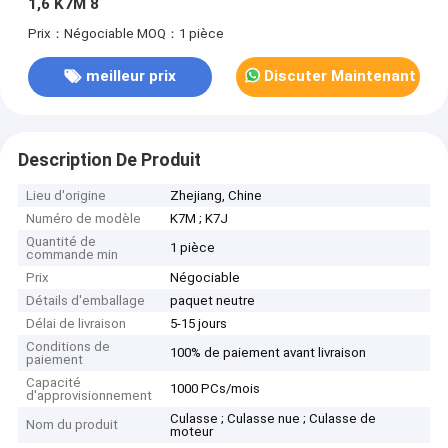
1,6 K7M 8
Prix：Négociable
MOQ：1 pièce
meilleur prix
Discuter Maintenant
Description De Produit
Lieu d'origine
Zhejiang, Chine
Numéro de modèle
K7M ; K7J
Quantité de
1 pièce
commande min
Prix
Négociable
Détails d'emballage
paquet neutre
Délai de livraison
5-15 jours
Conditions de
100% de paiement avant livraison
paiement
Capacité
1000 PCs/mois
d'approvisionnement
Culasse ; Culasse nue ; Culasse de
Nom du produit
moteur