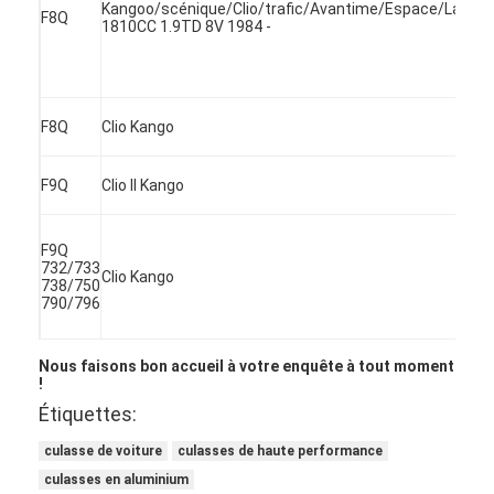
Kangoo/scénique/Clio/trafic/Avantime/Espace/Lagun
F8Q
À propos de nous
1810CC 1.9TD 8V 1984 -
Visite de l'usine
Contrôle de la qualité
F8Q
Clio Kango
Nous contacter
F9Q
Clio II Kango
Discuter Maintenant
F9Q
732/733
Clio Kango
738/750
790/796
bloc-cylindres de moteur
ACCOMPLISSEZ LA CULASSE
Nous faisons bon accueil à votre enquête à tout moment
!
Culasse de moteur
Étiquettes:
culasse de voiture
culasses de haute performance
vilebrequin de moteur
culasses en aluminium