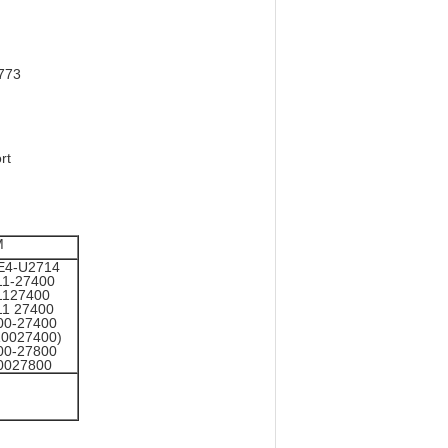
773
rt
M
E4-U2714
11-27400
1127400
11 27400
00-27400
10027400)
00-27800
0027800