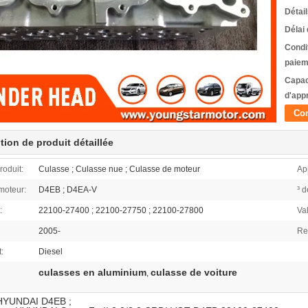
Détai
Délai 
Condi
paiem
Capac
d'app
Con
tion de produit détaillée
oduit:
Culasse ; Culasse nue ; Culasse de moteur
App
moteur:
D4EB ; D4EA-V
³ 
:
22100-27400 ; 22100-27750 ; 22100-27800
Va
2005-
Re
:
Diesel
culasses en aluminium
culasse de voiture
,
HYUNDAI D4EB ;