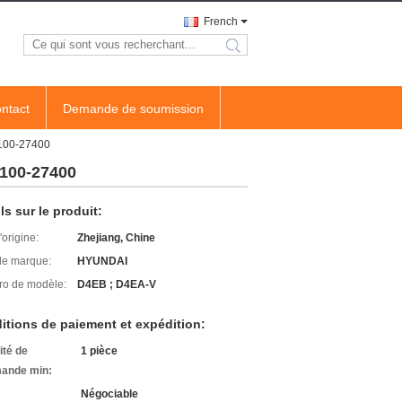
French
search
ntact
Demande de soumission
2100-27400
2100-27400
ls sur le produit:
'origine:
Zhejiang, Chine
e marque:
HYUNDAI
o de modèle:
D4EB ; D4EA-V
itions de paiement et expédition:
ité de
1 pièce
ande min:
Négociable