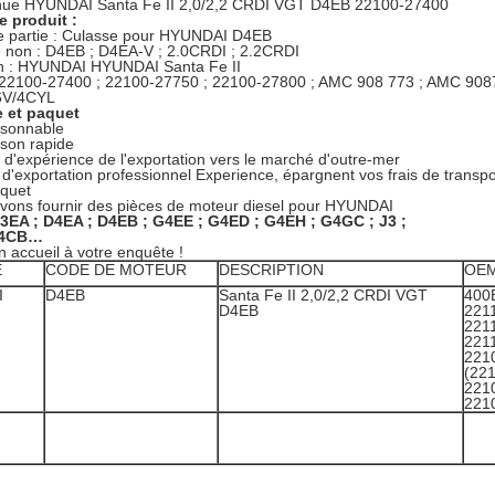
nue HYUNDAI Santa Fe II 2,0/2,2 CRDI VGT D4EB 22100-27400
e produit :
 partie : Culasse pour HYUNDAI D4EB
 non : D4EB ; D4EA-V ; 2.0CRDI ; 2.2CRDI
on : HYUNDAI HYUNDAI Santa Fe II
22100-27400 ; 22100-27750 ; 22100-27800 ; AMC 908 773 ; AMC 908
16V/4CYL
 et paquet
aisonnable
aison rapide
s d'expérience de l'exportation vers le marché d'outre-mer
t d'exportation professionnel Experience, épargnent vos frais de transpo
aquet
vons fournir des pièces de moteur diesel pour HYUNDAI
3EA ; D4EA ; D4EB ; G4EE ; G4ED ; G4EH ; G4GC ; J3 ;
D4CB…
n accueil à votre enquête !
E
CODE DE MOTEUR
DESCRIPTION
OE
I
D4EB
Santa Fe II 2,0/2,2 CRDI VGT
400
D4EB
221
221
221
221
(22
221
221