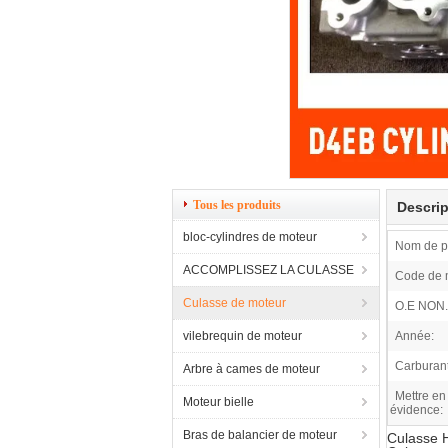
Tous les produits
Descrip
bloc-cylindres de moteur
Nom de pr
ACCOMPLISSEZ LA CULASSE
Code de 
Culasse de moteur
O.E NON.
vilebrequin de moteur
Année:
Carburant
Arbre à cames de moteur
Mettre en
Moteur bielle
évidence:
Bras de balancier de moteur
Culasse 