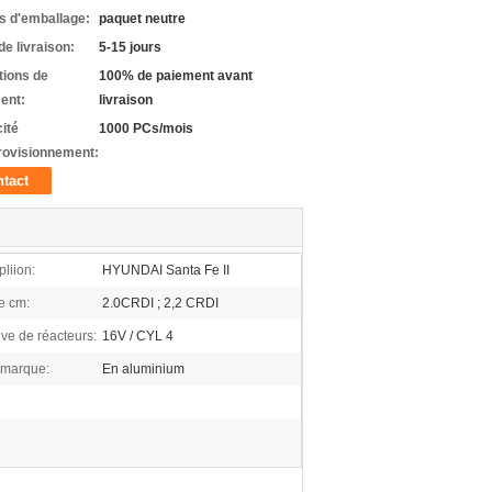
ls d'emballage:
paquet neutre
de livraison:
5-15 jours
tions de
100% de paiement avant
ent:
livraison
ité
1000 PCs/mois
rovisionnement:
tact
liion:
HYUNDAI Santa Fe II
de cm:
2.0CRDI ; 2,2 CRDI
lve de réacteurs:
16V / CYL 4
marque:
En aluminium