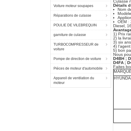
Culasse 
Détails d
Voiture moteur soupapes
Nom de
Modèle
Réparations de culasse
Applii
OEM : 
POULIE DE VILEBREQUIN
Diesel, 
Avantage
1) Prix r
garniture de culasse
2) la livr
3) six an
TURBOCOMPRESSEUR de
4) l'agen
voiture
5) bon p
Nous pou
D4BH ; D
Pompe de direction de voiture
D4FA ; 
Faites bo
Pièces de moteur d'automobile
MARQU
HYUNDA
Appareil de ventilation du
moteur