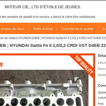
MOTEUR CIE., LTD D'ÉTOILE DE JEUNES.
t des produits de qualité et le service, a laissé le client être satisfaisant
 propos de nous
Visite d'usine
Contrôle de la qualité
Co
sse de moteur HYUNDAI D4EB ; HYUNDAI Santa Fe II 2,0/2,2 CRDI VGT D4EB 2
B ; HYUNDAI Santa Fe II 2,0/2,2 CRDI VGT D4EB 2
Détai
Lieu d
Nom d
Numér
Cond
Quant
comm
Prix: