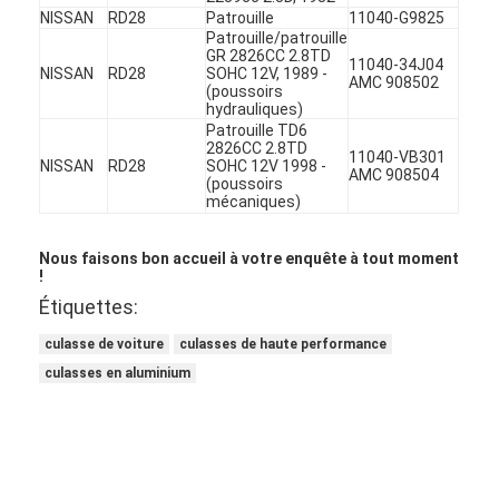
Arbre à cames de moteur
NISSAN
RD28
Patrouille
11040-G9825
Patrouille/patrouille
GR 2826CC 2.8TD
Moteur bielle
11040-34J04
NISSAN
RD28
SOHC 12V, 1989 -
AMC 908502
(poussoirs
hydrauliques)
Bras de balancier de moteur
Patrouille TD6
2826CC 2.8TD
11040-VB301
Voiture moteur soupapes
NISSAN
RD28
SOHC 12V 1998 -
AMC 908504
(poussoirs
mécaniques)
Réparations de culasse
Nous faisons bon accueil à votre enquête à tout moment
POULIE DE VILEBREQUIN
!
Étiquettes:
garniture de culasse
culasse de voiture
culasses de haute performance
TURBOCOMPRESSEUR de voiture
culasses en aluminium
Pompe de direction de voiture
Pièces de moteur d'automobile