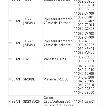
11039-3S900
À propos de nous
11039-3S901
11039-3S902
11039-7F400
Visite de l'usine
11039-7F401
TD27
Injecteur diameter-
NISSAN
11039-7F402
(20MM)
20MM de Terrano
11039-7F404
Contrôle de la qualité
11039-G2403
11039-7F403
Nous contacter
11039-7F409
TD27T
Injecteur diameter-
11039-43G03
NISSAN
(24MM)
24MM de collecte
11039-43G06
Discuter Maintenant
11039-45N01
11039-VJ400
11039-7C000
NISSAN
LD23
Vanetta LD-23
11039-7C001
11040-2J200
bloc-cylindres de moteur
11040-2J210
11040-69F00
11040-2F200
ACCOMPLISSEZ LA CULASSE
NISSAN
SR20DE
Primera SR20DE
11040-2F205
11040-2F210
Culasse de moteur
11040-0C800
11040-53J00
Collecte
vilebrequin de moteur
NISSAN
SD23 SD25
2300/Datsun 720
11041-29W01
2289cc 2.3D, 1982 -