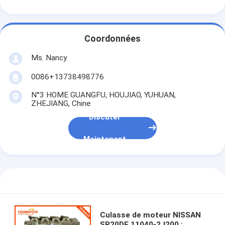
Appareil de ventilation du moteur
Coordonnées
Ms. Nancy
0086+13738498776
N°3 HOME GUANGFU, HOUJIAO, YUHUAN,
ZHEJIANG, Chine
Discuter
Maintenant
Culasse de moteur NISSAN
SR20DE 11040-2J200 ;