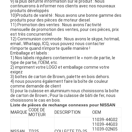
9) la plus défunte information sur le produit : Nous
continuerons à informer nos clients avec nos nouveaux
produits développés
10)Produits de variété : Nous avons une bonne gamme des
produits pour des pièces de moteur diesel.
11) Promotion des ventes : Nous avons l'activité
mensuelle de promotion des ventes, pour ces pièces, prix
est très concurrentiel.
12) Communiion commode : Nous avons le skype, hotmail,
email ; Whatapp, ICQ, vous pouvez nous contacter
n'importe quand n'importe quelle manière !
Emballage et labels :
1) Nos labels réguliers contiennent le « nom de partie, le
type de partie, l'OEM, etc.
2) impriment votre LOGO et emballage comme votre
exigez
3) boîtes de carton de Brown, palette en bois dehors.
4) nous pouvons également faire la boîte de couleur
comme demande de client
5) pour la culasse en aluminium nous choisissons la boîte
de carton de Brown ; Pour la culasse de bâti de fer, nous
À la maison
choisissons le cas en bois.
Liste de pièces de rechange connexes pour NISSAN
CODE DE
Produits
MARQUE
DESCRIPTION
OEM
MOTEUR
11039-44G02
11039-44G03
Vidéos
11039-02N05
NISSAN
TD25
COLLECTE TD-25