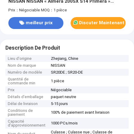
NISSAN NISSAN « Almera 200SX S14 Primera »
SR20DE 2,0
Prix：Négociable
MOQ：1 pièce
meilleur prix
Discuter Maintenant
Description De Produit
Lieu d'origine
Zhejiang, Chine
Nom de marque
NISSAN
Numéro de modèle
SR20DE ; SR20-DE
Quantité de
1 pièce
commande min
Prix
Négociable
Détails d'emballage
paquet neutre
Délai de livraison
5-15 jours
Conditions de
100% de paiement avant livraison
paiement
Capacité
1000 PCs/mois
d'approvisionnement
Culasse ; Culasse nue ; Culasse de
Nom du produit