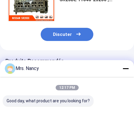
NISSAN NISSAN « Almera
200SX S14 Primera » SR20DE
2,0
Discuter
Produits Recommandés
Mrs. Nancy
12:17 PM
Good day, what product are you looking for?
Culasse en
Assemblée en
Culasse en all
aluminium 11110-
aluminium de
d'aluminium p
61A00-000 pour
culasse de moteur
Ford Transit 2
moteur Suzuki
pour le BENZ OM607
TDCI avec gar