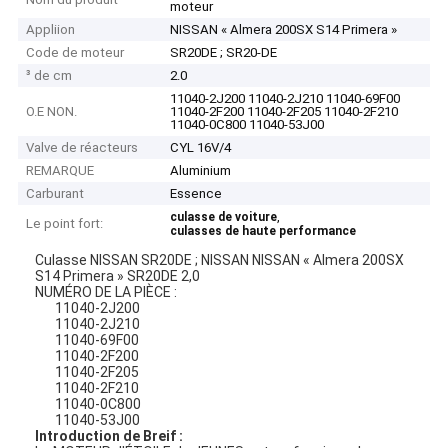
moteur
Appliion
NISSAN « Almera 200SX S14 Primera »
Code de moteur
SR20DE ; SR20-DE
³ de cm
2.0
11040-2J200 11040-2J210 11040-69F00
O.E NON.
11040-2F200 11040-2F205 11040-2F210
11040-0C800 11040-53J00
Valve de réacteurs
CYL 16V/4
REMARQUE
Aluminium
Carburant
Essence
,
culasse de voiture
Le point fort:
culasses de haute performance
Culasse NISSAN SR20DE ; NISSAN NISSAN « Almera 200SX
S14 Primera » SR20DE 2,0
NUMÉRO DE LA PIÈCE :
11040-2J200
11040-2J210
11040-69F00
11040-2F200
11040-2F205
11040-2F210
11040-0C800
11040-53J00
Introduction de Breif :