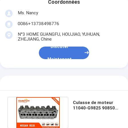
Appareil de ventilation du moteur
Coordonnées
Ms. Nancy
0086+13738498776
N°3 HOME GUANGFU, HOUJIAO, YUHUAN,
ZHEJIANG, Chine
Discuter
Maintenant
Culasse de moteur
11040-G9825 908501
pour Nissan Patrol