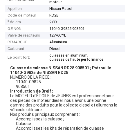
moteur
Appliion
Nissan Patrol
Code de moteur
RD28
³ de cm
2.8D
O.E NON.
11040-G9825 908501
Valve de réacteurs
12V/6CYL
REMARQUE
Aluminium
Carburant
Diesel
,
culasses en aluminium
Le point fort:
culasses de haute performance
Culasse de culasse NISSAN RD28 908501 ; Patrouille
11040-G9825 de NISSAN RD28
NUMÉRO DE LA PIÈCE :
11040-G9825
908501
Introduction de Breif :
Le MOTEUR d'ÉTOILE de JEUNES est professionnel pour
des pièces de moteur diesel, nous avons une bonne
gamme des produits pour la collecte diesel et allumons le
véhicule utilitaire.
Nos produits principaux comprenant :
Accomplissez la culasse ;
Culasse
Accomplissez les kits de réparation de culasse