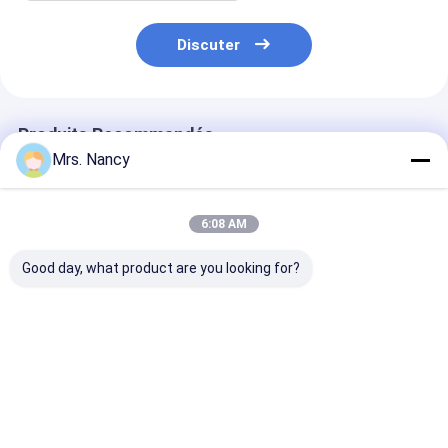
Discuter
Produits Recommandés
Mrs. Nancy
6:08 AM
Good day, what product are you looking for?
Culasse en
Assemblée en
Culasse en all
aluminium 11110-
aluminium de
d'aluminium p
61A00-000 pour
culasse de moteur
Ford Transit 2
moteur Suzuki
pour le BENZ OM607
TDCI avec gar
G16A-8V avec
avec la garantie de
60000 KMS
Meilleur prix
Meilleur prix
Meilleur p
garantie 60000 KMS
60000 KMS