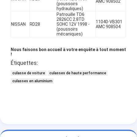
AMC 908502
Arbre à cames de moteur
(poussoirs
hydrauliques)
Patrouille TD6
Moteur bielle
2826CC 2.8TD
11040-VB301
NISSAN
RD28
SOHC 12V 1998 -
AMC 908504
(poussoirs
Bras de balancier de moteur
mécaniques)
Voiture moteur soupapes
Nous faisons bon accueil à votre enquête à tout moment
!
Réparations de culasse
Étiquettes:
POULIE DE VILEBREQUIN
culasse de voiture
culasses de haute performance
culasses en aluminium
garniture de culasse
TURBOCOMPRESSEUR de voiture
Pompe de direction de voiture
Pièces de moteur d'automobile