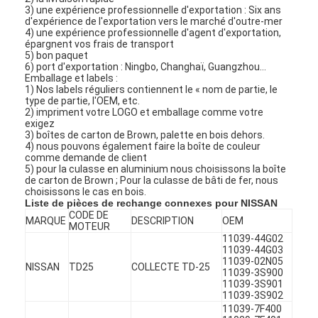
3) une expérience professionnelle d'exportation : Six ans
d'expérience de l'exportation vers le marché d'outre-mer
4) une expérience professionnelle d'agent d'exportation,
épargnent vos frais de transport
5) bon paquet
6) port d'exportation : Ningbo, Changhaï, Guangzhou…
Emballage et labels :
1) Nos labels réguliers contiennent le « nom de partie, le
type de partie, l'OEM, etc.
2) impriment votre LOGO et emballage comme votre
exigez
3) boîtes de carton de Brown, palette en bois dehors.
4) nous pouvons également faire la boîte de couleur
comme demande de client
5) pour la culasse en aluminium nous choisissons la boîte
de carton de Brown ; Pour la culasse de bâti de fer, nous
choisissons le cas en bois.
Liste de pièces de rechange connexes pour NISSAN
CODE DE
MARQUE
DESCRIPTION
OEM
MOTEUR
À la maison
11039-44G02
11039-44G03
11039-02N05
NISSAN
TD25
COLLECTE TD-25
Produits
11039-3S900
11039-3S901
11039-3S902
Vidéos
11039-7F400