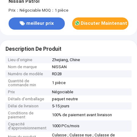
Nissan Patrol
Prix：Négociable
MOQ：1 pièce
meilleur prix
Discuter Maintenant
Description De Produit
Lieu d'origine
Zhejiang, Chine
Nom de marque
NISSAN
Numéro de modèle
RD28
Quantité de
1 pièce
commande min
Prix
Négociable
Détails d'emballage
paquet neutre
Délai de livraison
5-15 jours
Conditions de
100% de paiement avant livraison
paiement
Capacité
1000 PCs/mois
d'approvisionnement
Culasse ; Culasse nue ; Culasse de
Nom du produit