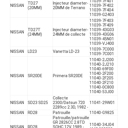
11039-7F401
TD27
Injecteur diameter-
À propos de nous
NISSAN
11039-7F402
(20MM)
20MM de Terrano
11039-7F404
11039-G2403
Visite de l'usine
11039-7F403
11039-7F409
TD27T
Injecteur diameter-
11039-43G03
Contrôle de la qualité
NISSAN
(24MM)
24MM de collecte
11039-43G06
11039-45N01
Nous contacter
11039-VJ400
11039-7C000
NISSAN
LD23
Vanetta LD-23
11039-7C001
Discuter Maintenant
11040-2J200
11040-2J210
11040-69F00
11040-2F200
NISSAN
SR20DE
Primera SR20DE
11040-2F205
bloc-cylindres de moteur
11040-2F210
11040-0C800
11040-53J00
ACCOMPLISSEZ LA CULASSE
Collecte
NISSAN
SD23 SD25
2300/Datsun 720
11041-29W01
Culasse de moteur
2289cc 2.3D, 1982 -
NISSAN
RD28
Patrouille
11040-G9825
Patrouille/patrouille
vilebrequin de moteur
GR 2826CC 2.8TD
11040-34J04
NISSAN
RD28
SOHC 12V, 1989 -