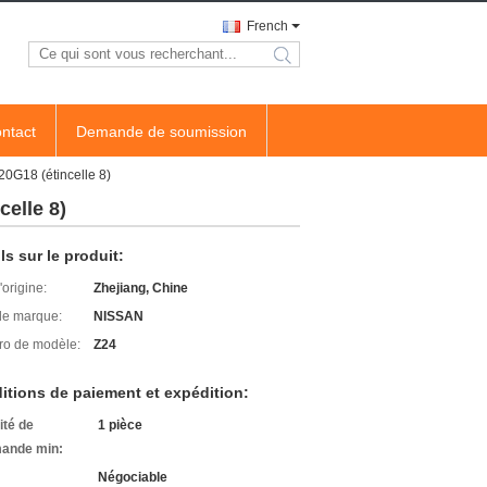
French
search
ntact
Demande de soumission
0G18 (étincelle 8)
elle 8)
ls sur le produit:
'origine:
Zhejiang, Chine
e marque:
NISSAN
o de modèle:
Z24
itions de paiement et expédition:
ité de
1 pièce
ande min:
Négociable