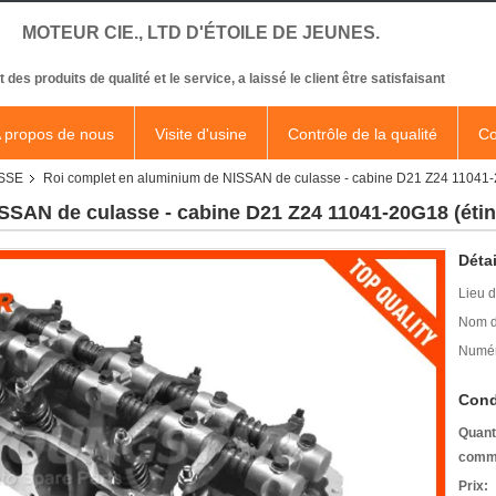
MOTEUR CIE., LTD D'ÉTOILE DE JEUNES.
t des produits de qualité et le service, a laissé le client être satisfaisant
 propos de nous
Visite d'usine
Contrôle de la qualité
Co
SSE
Roi complet en aluminium de NISSAN de culasse - cabine D21 Z24 11041-2
SSAN de culasse - cabine D21 Z24 11041-20G18 (étinc
Détai
Lieu d
Nom d
Numér
Cond
Quant
comm
Prix: