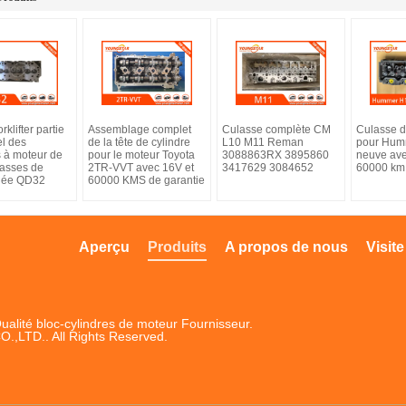
klifter partie
Assemblage complet
Culasse complète CM
Culasse d
el des
de la tête de cylindre
L10 M11 Reman
pour Hum
s à moteur de
pour le moteur Toyota
3088863RX 3895860
neuve ave
lasses de
2TR-VVT avec 16V et
3417629 3084652
60000 km
lée QD32
60000 KMS de garantie
Aperçu
Produits
A propos de nous
Visite
alité bloc-cylindres de moteur Fournisseur.
LTD.. All Rights Reserved.