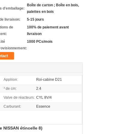
Boîte de carton ; Boîte en bois,
ls d'emballage:
palettes en bois
de livraison:
5-15 jours
tions de
100% de paiement avant
ent:
livraison
ité
1000 PCs/mois
rovisionnement:
tact
Appliion:
Roi-cabine D21
³ de cm:
2.4
Valve de réacteurs:
CYL 8V/4
Carburant:
Essence
 NISSAN étincelle 8)