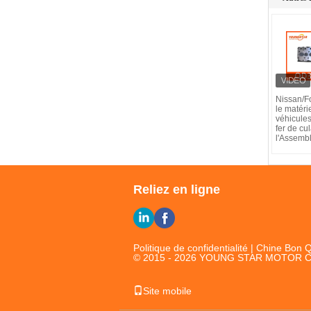
Nissan/For
le matéri
véhicule
fer de cu
l'Assemb
Reliez en ligne
Politique de confidentialité
| Chine Bon Qu
© 2015 - 2026 YOUNG STAR MOTOR CO.,
Site mobile