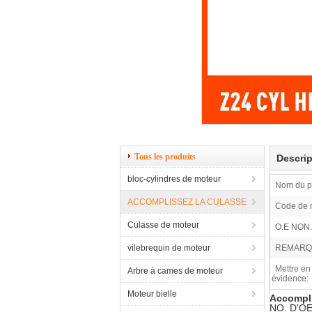
Tous les produits
Descrip
bloc-cylindres de moteur
Nom du pr
ACCOMPLISSEZ LA CULASSE
Code de 
Culasse de moteur
O.E NON.
vilebrequin de moteur
REMARQ
Mettre en
Arbre à cames de moteur
évidence:
Moteur bielle
Accompli
NO. D'OE