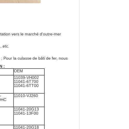
rtation vers le marché d'outre-mer
, etc.
; Pour la culasse de bâti de fer, nous
N :
OEM
11039-VH002
11041-6T700
11041-6TT00
-
11010-VJ260
DOHC
11041-20G13
11041-13F00
11041-20G18