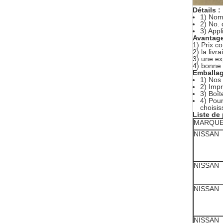
Détails :
1) Nom 
2) No.
3) App
Avantag
1) Prix co
2) la livr
3) une ex
4) bonne 
Emballage
1) Nos 
2) Imp
3) Boît
4) Pour
choisis
Liste de
MARQU
NISSAN
NISSAN
NISSAN
NISSAN