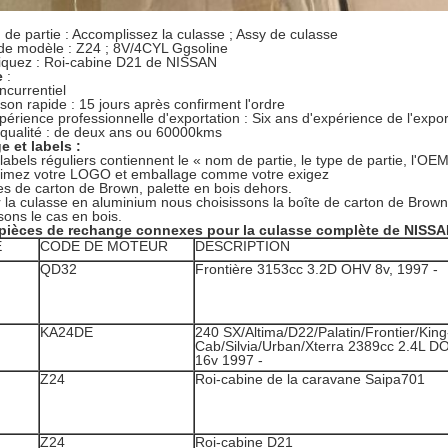
de partie : Accomplissez la culasse ; Assy de culasse
 de modèle : Z24 ; 8V/4CYL Ggsoline
liquez : Roi-cabine D21 de NISSAN
e
:
ncurrentiel
aison rapide : 15 jours après confirment l'ordre
périence professionnelle d'exportation : Six ans d'expérience de l'expo
qualité : de deux ans ou 60000kms
 et labels :
labels réguliers contiennent le « nom de partie, le type de partie, l'OEM
rimez votre LOGO et emballage comme votre exigez
es de carton de Brown, palette en bois dehors.
 la culasse en aluminium nous choisissons la boîte de carton de Brown 
sons le cas en bois.
 pièces de rechange connexes pour la culasse complète de NISSA
E
CODE DE MOTEUR
DESCRIPTION
QD32
Frontière 3153cc 3.2D OHV 8v, 1997 -
KA24DE
240 SX/Altima/D22/Palatin/Frontier/King
Cab/Silvia/Urban/Xterra 2389cc 2.4L 
16v 1997 -
Z24
Roi-cabine de la caravane Saipa701
Z24
Roi-cabine D21