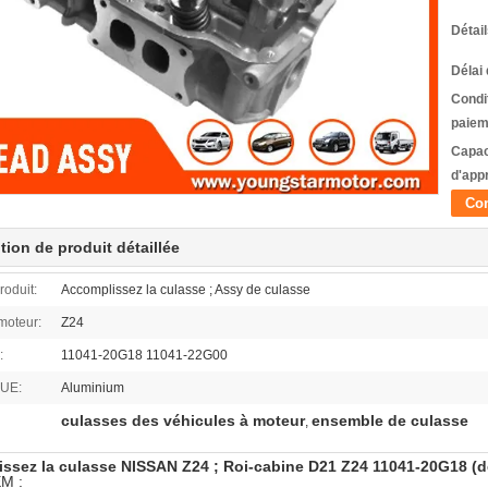
Détai
Délai 
Condi
paiem
Capac
d'app
Con
tion de produit détaillée
oduit:
Accomplissez la culasse ; Assy de culasse
moteur:
Z24
:
11041-20G18 11041-22G00
UE:
Aluminium
culasses des véhicules à moteur
ensemble de culasse
,
ssez la culasse NISSAN Z24 ; Roi-cabine D21 Z24 11041-20G18 (de
M :