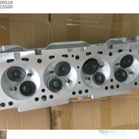
-20G18
-22G00
: