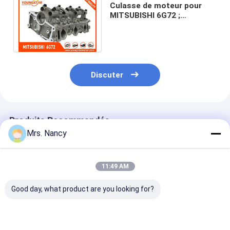
Culasse de moteur pour
Arbre à cames de moteur
MITSUBISHI 6G72 ;
MITSUBISHI E-V43W V33
Moteur bielle
6G72L/R 3.0L MD364215
Bras de balancier de moteur
Voiture moteur soupapes
Discuter
Réparations de culasse
POULIE DE VILEBREQUIN
Produits Recommandés
Mrs. Nancy
garniture de culasse
TURBOCOMPRESSEUR de voiture
11:49 AM
Pompe de direction de voiture
Good day, what product are you looking for?
Pièces de moteur d'automobile
Culasse en
Assemblée en
Culasse en all
aluminium 11110-
aluminium de
d'aluminium p