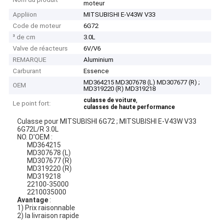
moteur
Appliion
MITSUBISHI E-V43W V33
Code de moteur
6G72
³ de cm
3.0L
Valve de réacteurs
6V/V6
REMARQUE
Aluminium
Carburant
Essence
MD364215 MD307678 (L) MD307677 (R) ;
OEM
MD319220 (R) MD319218
,
culasse de voiture
Le point fort:
culasses de haute performance
Culasse pour MITSUBISHI 6G72 ; MITSUBISHI E-V43W V33
6G72L/R 3.0L
NO. D'OEM :
MD364215
MD307678 (L)
MD307677 (R)
MD319220 (R)
MD319218
22100-35000
2210035000
Avantage
:
1) Prix raisonnable
2) la livraison rapide