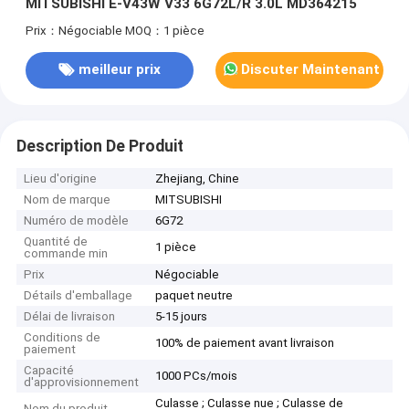
MITSUBISHI E-V43W V33 6G72L/R 3.0L MD364215
Prix：Négociable
MOQ：1 pièce
meilleur prix
Discuter Maintenant
Description De Produit
Lieu d'origine
Zhejiang, Chine
Nom de marque
MITSUBISHI
Numéro de modèle
6G72
Quantité de
1 pièce
commande min
Prix
Négociable
Détails d'emballage
paquet neutre
Délai de livraison
5-15 jours
Conditions de
100% de paiement avant livraison
paiement
Capacité
1000 PCs/mois
d'approvisionnement
Culasse ; Culasse nue ; Culasse de
Nom du produit