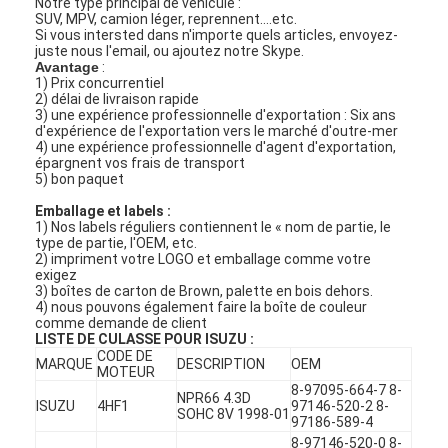
Notre type principal de véhicule :
SUV, MPV, camion léger, reprennent….etc.
Si vous intersted dans n'importe quels articles, envoyez-
juste nous l'email, ou ajoutez notre Skype.
Avantage
:
1) Prix concurrentiel
2) délai de livraison rapide
3) une expérience professionnelle d'exportation : Six ans
d'expérience de l'exportation vers le marché d'outre-mer
4) une expérience professionnelle d'agent d'exportation,
épargnent vos frais de transport
5) bon paquet
Emballage et labels :
1) Nos labels réguliers contiennent le « nom de partie, le
type de partie, l'OEM, etc.
2) impriment votre LOGO et emballage comme votre
exigez
3) boîtes de carton de Brown, palette en bois dehors.
4) nous pouvons également faire la boîte de couleur
comme demande de client
LISTE DE CULASSE POUR ISUZU :
CODE DE
MARQUE
DESCRIPTION
OEM
MOTEUR
8-97095-664-7 8-
NPR66 4.3D
ISUZU
4HF1
97146-520-2 8-
SOHC 8V 1998-01
97186-589-4
8-97146-520-0 8-