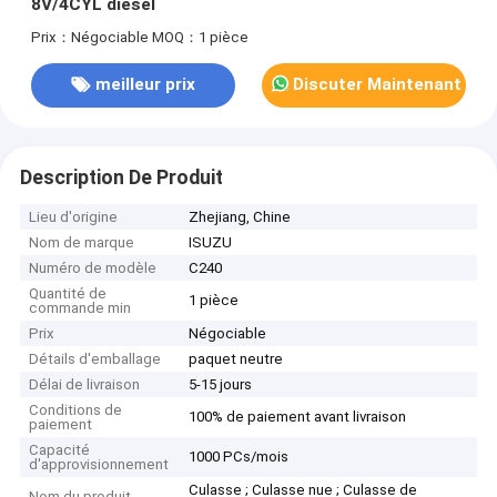
8V/4CYL diesel
Prix：Négociable
MOQ：1 pièce
meilleur prix
Discuter Maintenant
Description De Produit
Lieu d'origine
Zhejiang, Chine
Nom de marque
ISUZU
Numéro de modèle
C240
Quantité de
1 pièce
commande min
Prix
Négociable
Détails d'emballage
paquet neutre
Délai de livraison
5-15 jours
Conditions de
100% de paiement avant livraison
paiement
Capacité
1000 PCs/mois
d'approvisionnement
Culasse ; Culasse nue ; Culasse de
Nom du produit