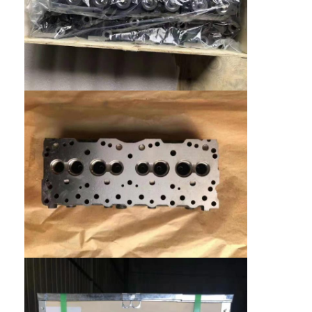
À propos de nous
Visite de l'usine
Contrôle de la qualité
Nous contacter
Discuter Maintenant
bloc-cylindres de moteur
ACCOMPLISSEZ LA CULASSE
Culasse de moteur
vilebrequin de moteur