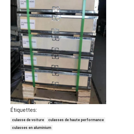
Arbre à cames de moteur
Moteur bielle
Bras de balancier de moteur
Voiture moteur soupapes
Réparations de culasse
POULIE DE VILEBREQUIN
garniture de culasse
TURBOCOMPRESSEUR de voiture
Pompe de direction de voiture
Étiquettes:
culasse de voiture
culasses de haute performance
Pièces de moteur d'automobile
culasses en aluminium