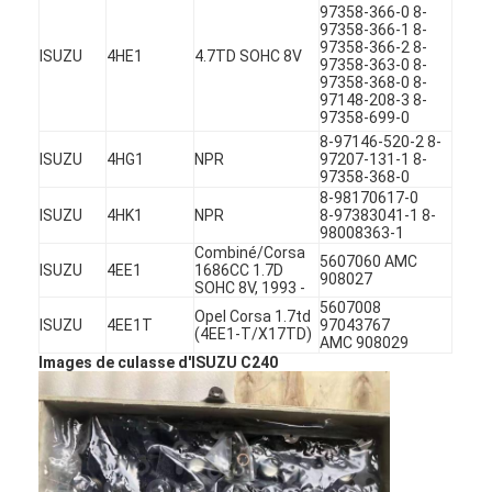
97358-366-0 8-
97358-366-1 8-
97358-366-2 8-
ISUZU
4HE1
4.7TD SOHC 8V
97358-363-0 8-
97358-368-0 8-
97148-208-3 8-
97358-699-0
8-97146-520-2 8-
ISUZU
4HG1
NPR
97207-131-1 8-
97358-368-0
8-98170617-0
ISUZU
4HK1
NPR
8-97383041-1 8-
98008363-1
Combiné/Corsa
5607060 AMC
ISUZU
4EE1
1686CC 1.7D
908027
SOHC 8V, 1993 -
5607008
Opel Corsa 1.7td
ISUZU
4EE1T
97043767
(4EE1-T/X17TD)
AMC 908029
Images de culasse d'ISUZU C240
À la maison
Produits
Vidéos