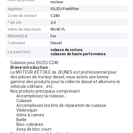
moteur
Appliion
ISUZU Forklifter
Code de moteur
C240
³ de cm
2.4
Valve de réacteurs
8V/4CYL
REMARQUE
Fer
Carburant
Diesel
,
culasse de voiture
Le point fort:
culasses de haute performance
Culasse pour ISUZU C240
Brève introduction :
Le MOTEUR d'ÉTOILE de JEUNES est professionnel pour
des pièces de moteur diesel, nous avons une bonne
gamme des produits pour la collecte diesel et allumons le
véhicule utilitaire… etc.
Nos produits principaux comprenant :
Accomplissez la culasse ;
Culasse
Accomplissez les kits de réparation de culasse
Vilebrequin
Arbre à cames
Bielle
Bloc-cylindres
Assy de bloc court