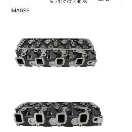
Ace 3431CC 3.4D 8V
IMAGES
À la maison
Produits
Vidéos