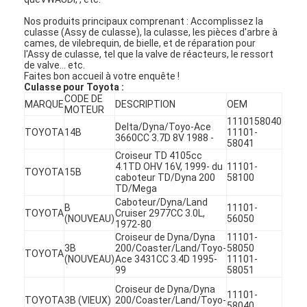
Nos produits principaux comprenant : Accomplissez la
culasse (Assy de culasse), la culasse, les pièces d'arbre à
cames, de vilebrequin, de bielle, et de réparation pour
l'Assy de culasse, tel que la valve de réacteurs, le ressort
de valve… etc.
Faites bon accueil à votre enquête !
Culasse pour Toyota :
CODE DE
MARQUE
DESCRIPTION
OEM
MOTEUR
1110158040
Delta/Dyna/Toyo-Ace
TOYOTA
14B
11101-
3660CC 3.7D 8V 1988 -
58041
Croiseur TD 4105cc
4.1TD OHV 16V, 1999- du
11101-
TOYOTA
15B
caboteur TD/Dyna 200
58100
TD/Mega
Caboteur/Dyna/Land
B
11101-
TOYOTA
Cruiser 2977CC 3.0L,
(NOUVEAU)
56050
1972-80
Croiseur de Dyna/Dyna
11101-
3B
200/Coaster/Land/Toyo-
58050
TOYOTA
(NOUVEAU)
Ace 3431CC 3.4D 1995-
11101-
99
58051
Croiseur de Dyna/Dyna
11101-
TOYOTA
3B (VIEUX)
200/Coaster/Land/Toyo-
58040