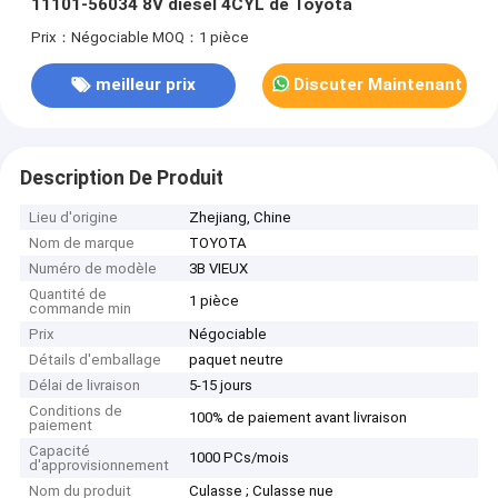
11101-56034 8V diesel 4CYL de Toyota
Prix：Négociable
MOQ：1 pièce
meilleur prix
Discuter Maintenant
Description De Produit
Lieu d'origine
Zhejiang, Chine
Nom de marque
TOYOTA
Numéro de modèle
3B VIEUX
Quantité de
1 pièce
commande min
Prix
Négociable
Détails d'emballage
paquet neutre
Délai de livraison
5-15 jours
Conditions de
100% de paiement avant livraison
paiement
Capacité
1000 PCs/mois
d'approvisionnement
Nom du produit
Culasse ; Culasse nue