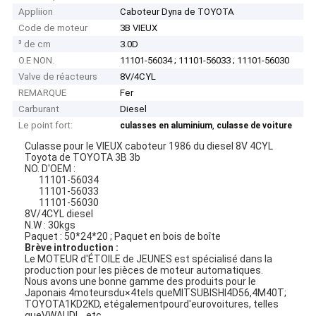
Appliion
Caboteur Dyna de TOYOTA
Code de moteur
3B VIEUX
³ de cm
3.0D
O.E NON.
11101-56034 ; 11101-56033 ; 11101-56030
Valve de réacteurs
8V/4CYL
REMARQUE
Fer
Carburant
Diesel
Le point fort:
,
culasses en aluminium
culasse de voiture
Culasse pour le VIEUX caboteur 1986 du diesel 8V 4CYL
Toyota de TOYOTA 3B 3b
NO. D'OEM :
11101-56034
11101-56033
11101-56030
8V/4CYL diesel
N.W : 30kgs
Paquet : 50*24*20 ; Paquet en bois de boîte
Brève introduction :
Le MOTEUR d'ÉTOILE de JEUNES est spécialisé dans la
production pour les pièces de moteur automatiques.
Nous avons une bonne gamme des produits pour le
Japonais 4moteursdu
4tels queMITSUBISHI4D56,4M40T;
×
TOYOTA1KD2KD, etégalementpourd'eurovoitures, telles
queVWAUDI, , etc.