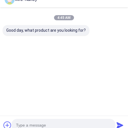
Appareil de ventilation du moteur
4:45 AM
Good day, what product are you looking for?
Culasse en
Assemblée en
Culasse en all
aluminium 11110-
aluminium de
d'aluminium p
61A00-000 pour
culasse de moteur
Ford Transit 2
moteur Suzuki
pour le BENZ OM607
TDCI avec gar
G16A-8V avec
avec la garantie de
60000 KMS
Meilleur prix
Meilleur prix
Meilleur p
garantie 60000 KMS
60000 KMS
Aperçu
Au sujet de
Contactez-
Desktop
nous
nous
Site
Plan du site
Privacy Policy
Qualité
bloc-cylindres de moteur
Usine De Chine.Copyright © 2026
YOUNG STAR MOTOR CO.,LTD.. All Rights Reserved.