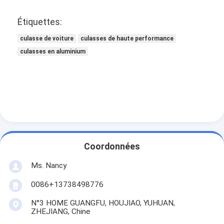
À propos de nous
Étiquettes:
Visite de l'usine
culasse de voiture
culasses de haute performance
culasses en aluminium
Contrôle de la qualité
Nous contacter
Discuter Maintenant
bloc-cylindres de moteur
Coordonnées
ACCOMPLISSEZ LA CULASSE
Ms. Nancy
0086+13738498776
Culasse de moteur
N°3 HOME GUANGFU, HOUJIAO, YUHUAN,
vilebrequin de moteur
ZHEJIANG, Chine