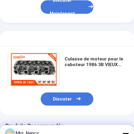
Discuter
Arbre à cames de moteur
Maintenant
Moteur bielle
Bras de balancier de moteur
Voiture moteur soupapes
Réparations de culasse
Culasse de moteur pour le
caboteur 1986 3B VIEUX
POULIE DE VILEBREQUIN
11101-56034 8V diesel
4CYL de Toyota
garniture de culasse
TURBOCOMPRESSEUR de voiture
Discuter
Pompe de direction de voiture
Pièces de moteur d'automobile
Produits Recommandés
Mrs. Nancy