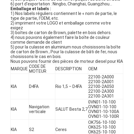
6) port d'exportation : Ningbo, Changhaï, Guangzhou…
Emballage et labels :
1) Nos labels réguliers contiennent le « nom de partie, le
type de partie, l'OEM, etc.
2) impriment votre LOGO et emballage comme votre
exigez
3) boîtes de carton de Brown, palette en bois dehors.
4) nous pouvons également faire la boîte de couleur
comme demande de client
5) pour la culasse en aluminium nous choisissons la boîte
de carton de Brown ; Pour la culasse de bâti de fer, nous
choisissons le cas en bois.
Nous pouvons fournir des pièces de moteur diesel pour KIA
CODE DE
MARQUE
DESCRIPTION
OEM
MOTEUR
22100-2A000
22100-2A001
KIA
D4FA
Rio 1,5 – D4FA
22100-2A050
22100-2A300
22100-2A301
À la maison
0VN01-10-100
Navigation
OVN01-10-100
KIA
SALUT Besta 2,7
verticale
OVN01-10-100A
Produits
OVN01-10-100R
OK756-10-100
Vidéos
OK625-10-100
KIA
S2
Ceres
OK625-10-100