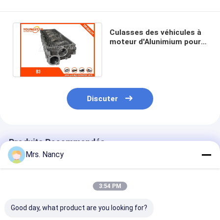
Appareil de ventilation du moteur
Culasses des véhicules à
moteur d'Alunimium pour
la fierté B3 KK15010100D
de KIA
Discuter
Produits Recommandés
Mrs. Nancy
3:54 PM
Good day, what product are you looking for?