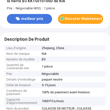
la fierté B3 KK15010100D de KIA
Prix：Négociable
MOQ：1 pièce
meilleur prix
Discuter Maintenant
Description De Produit
Lieu d'origine
Zhejiang, Chine
Nom de marque
KIA
Numéro de modèle
B3
Quantité de
1 pièce
commande min
Prix
Négociable
Détails d'emballage
paquet neutre
Délai de livraison
5-15 jours
Conditions de
100% de paiement avant livraison
paiement
Capacité
1000 PCs/mois
d'approvisionnement
Nom du produit
CULASSE DE MOTEUR ; CULASSE