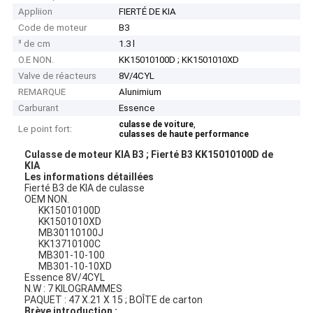
Appliion
FIERTÉ DE KIA
Code de moteur
B3
³ de cm
1.3 l
O.E NON.
KK15010100D ; KK1501010XD
Valve de réacteurs
8V/4CYL
REMARQUE
Alunimium
Carburant
Essence
,
culasse de voiture
Le point fort:
culasses de haute performance
Culasse de moteur KIA B3 ; Fierté B3 KK15010100D de
KIA
Les informations détaillées
Fierté B3 de KIA de culasse
OEM NON.
KK15010100D
KK1501010XD
MB30110100J
KK13710100C
MB301-10-100
MB301-10-10XD
Essence 8V/4CYL
N.W : 7 KILOGRAMMES
PAQUET : 47 X.21 X 15 ; BOÎTE de carton
Brève introduction :