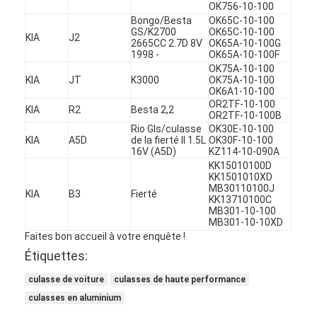
OK756-10-100
À propos de nous
Bongo/Besta
OK65C-10-100
GS/K2700
OK65C-10-100
KIA
J2
2665CC 2.7D 8V
OK65A-10-100G
Visite de l'usine
1998 -
OK65A-10-100F
OK75A-10-100
Contrôle de la qualité
KIA
JT
K3000
OK75A-10-100
OK6A1-10-100
OR2TF-10-100
Nous contacter
KIA
R2
Besta 2,2
OR2TF-10-100B
Rio Gls/culasse
OK30E-10-100
Discuter Maintenant
KIA
A5D
de la fierté II 1.5L
OK30F-10-100
16V (A5D)
KZ114-10-090A
KK15010100D
KK1501010XD
MB30110100J
KIA
B3
Fierté
KK13710100C
bloc-cylindres de moteur
MB301-10-100
MB301-10-10XD
ACCOMPLISSEZ LA CULASSE
Faites bon accueil à votre enquête !
Étiquettes:
Culasse de moteur
culasse de voiture
culasses de haute performance
vilebrequin de moteur
culasses en aluminium