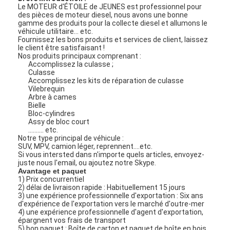
Le MOTEUR d'ÉTOILE de JEUNES est professionnel pour
des pièces de moteur diesel, nous avons une bonne
gamme des produits pour la collecte diesel et allumons le
véhicule utilitaire… etc.
Fournissez les bons produits et services de client, laissez
le client être satisfaisant !
Nos produits principaux comprenant :
Accomplissez la culasse ;
Culasse
Accomplissez les kits de réparation de culasse
Vilebrequin
Arbre à cames
Bielle
Bloc-cylindres
Assy de bloc court
.......... etc.
Notre type principal de véhicule :
SUV, MPV, camion léger, reprennent….etc.
Si vous intersted dans n'importe quels articles, envoyez-
juste nous l'email, ou ajoutez notre Skype.
Avantage et paquet
1) Prix concurrentiel
2) délai de livraison rapide : Habituellement 15 jours
3) une expérience professionnelle d'exportation : Six ans
d'expérience de l'exportation vers le marché d'outre-mer
4) une expérience professionnelle d'agent d'exportation,
épargnent vos frais de transport
5) bon paquet : Boîte de carton et paquet de boîte en bois