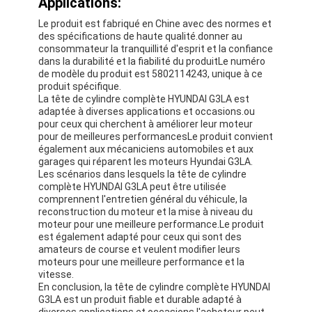
Applications:
À propos de nous
Le produit est fabriqué en Chine avec des normes et
des spécifications de haute qualité.donner au
Visite de l'usine
consommateur la tranquillité d'esprit et la confiance
dans la durabilité et la fiabilité du produitLe numéro
de modèle du produit est 5802114243, unique à ce
Contrôle de la qualité
produit spécifique.
La tête de cylindre complète HYUNDAI G3LA est
Nous contacter
adaptée à diverses applications et occasions.ou
pour ceux qui cherchent à améliorer leur moteur
Discuter Maintenant
pour de meilleures performancesLe produit convient
également aux mécaniciens automobiles et aux
garages qui réparent les moteurs Hyundai G3LA.
Les scénarios dans lesquels la tête de cylindre
complète HYUNDAI G3LA peut être utilisée
bloc-cylindres de moteur
comprennent l'entretien général du véhicule, la
reconstruction du moteur et la mise à niveau du
moteur pour une meilleure performance.Le produit
ACCOMPLISSEZ LA CULASSE
est également adapté pour ceux qui sont des
amateurs de course et veulent modifier leurs
Culasse de moteur
moteurs pour une meilleure performance et la
vitesse.
En conclusion, la tête de cylindre complète HYUNDAI
vilebrequin de moteur
G3LA est un produit fiable et durable adapté à
diverses applications et occasions.l'acheteur peut