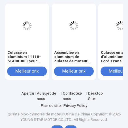
Culasse en
Assemblée en
Culasse en all
aluminium 11110-
aluminium de
d'aluminium p
61A00-000 pour
culasse de moteur
Ford Transit 2
moteur Suzuki
pour le BENZ OM607
TDCI avec gar
G16A-8V avec
avec la garantie de
60000 KMS
Meilleur prix
Meilleur prix
Meilleur p
garantie 60000 KMS
60000 KMS
Aperçu
Au sujet de
Contactez-
Desktop
nous
nous
Site
Plan du site
Privacy Policy
Qualité
bloc-cylindres de moteur
Usine De Chine.Copyright © 2026
YOUNG STAR MOTOR CO.,LTD.. All Rights Reserved.