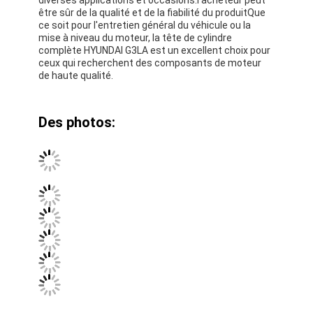
Arbre à cames de moteur
être sûr de la qualité et de la fiabilité du produitQue
ce soit pour l'entretien général du véhicule ou la
mise à niveau du moteur, la tête de cylindre
Moteur bielle
complète HYUNDAI G3LA est un excellent choix pour
ceux qui recherchent des composants de moteur
Bras de balancier de moteur
de haute qualité.
Voiture moteur soupapes
Des photos:
Réparations de culasse
POULIE DE VILEBREQUIN
garniture de culasse
TURBOCOMPRESSEUR de voiture
Pompe de direction de voiture
Pièces de moteur d'automobile