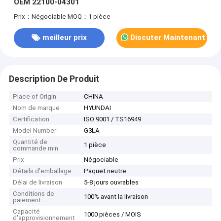
OEM 22100-04301
Prix：Négociable
MOQ：1 pièce
meilleur prix
Discuter Maintenant
Description De Produit
Place of Origin
CHINA
Nom de marque
HYUNDAI
Certification
ISO 9001 / TS16949
Model Number
G3LA
Quantité de
1 pièce
commande min
Prix
Négociable
Détails d'emballage
Paquet neutre
Délai de livraison
5-8 jours ouvrables
Conditions de
100% avant la livraison
paiement
Capacité
1000 pièces / MOIS
d'approvisionnement