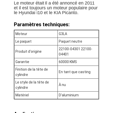
Le moteur était
Il a été annoncé en 2011
et il est toujours un moteur populaire pour
le Hyundai i10 et le KIA Picanto.
Paramètres techniques:
Moteur
G3LA
Le paquet
Paquet neutre
22100-04301 22100-
Produit d'origine
04401
Garantie
60000 KMS
Finition de la tête de
En tant que casting
cylindre
Le style de la tête de
À la maison
À nu
cylindre
Matériel
D'aluminium
Produits
Vidéos