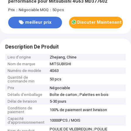
performance pour Mitsubishi 4G63 MD377602
Prix：Négociable
MOQ：50 pcs
meilleur prix
Discuter Maintenant
Description De Produit
Lieu d'origine
Zhejiang, Chine
Nom de marque
MITSUBISHI
Numéro de modèle
4G63
Quantité de
50 pcs
commande min
Prix
Négociable
Détails d'emballage
Boîte de carton ; Palettes en bois
Délai de livraison
5-30 jours
Conditions de
100% de paiement avant livraison
paiement
Capacité
10000PCS / MOIS
d'approvisionnement
POULIE DE VILEBREQUIN ; POULIE
Nom du produit