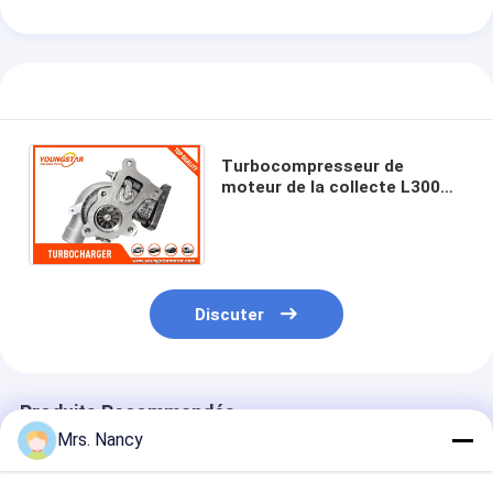
Arbre à cames de moteur
Moteur bielle
Bras de balancier de moteur
Voiture moteur soupapes
Turbocompresseur de
moteur de la collecte L300
Pajero 4D56 de Mitsubishi
Réparations de culasse
49177 - 01512/49177 - 01513
POULIE DE VILEBREQUIN
garniture de culasse
Discuter
TURBOCOMPRESSEUR de voiture
Pompe de direction de voiture
Produits Recommandés
Mrs. Nancy
Pièces de moteur d'automobile