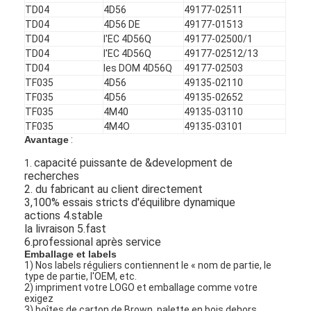
TD04
4D56
49177-02511
TD04
4D56 DE
49177-01513
TD04
l'EC 4D56Q
49177-02500/1
TD04
l'EC 4D56Q
49177-02512/13
TD04
les DOM 4D56Q
49177-02503
TF035
4D56
49135-02110
TF035
4D56
49135-02652
TF035
4M40
49135-03110
TF035
4M4O
49135-03101
Avantage
:
capacité puissante de &development de
1.
recherches
2. du fabricant au client directement
3,100% essais stricts d'équilibre dynamique
actions 4.stable
la livraison 5.fast
6.professional après service
Emballage et labels
1) Nos labels réguliers contiennent le « nom de partie, le
type de partie, l'OEM, etc.
2) impriment votre LOGO et emballage comme votre
exigez
3) boîtes de carton de Brown, palette en bois dehors.