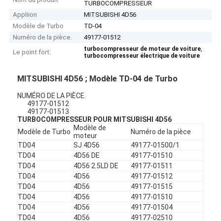
TURBOCOMPRESSEUR
Appliion
MITSUBISHI 4D56
Modèle de Turbo
TD-04
Numéro de la pièce.
49177-01512
,
turbocompresseur de moteur de voiture
Le point fort:
turbocompresseur électrique de voiture
MITSUBISHI 4D56 ; Modèle TD-04 de Turbo
NUMÉRO DE LA PIÈCE.
49177-01512
49177-01513
TURBOCOMPRESSEUR POUR MITSUBISHI 4D56
Modèle de
Modèle de Turbo
Numéro de la pièce
moteur
TD04
SJ 4D56
49177-01500/1
TD04
4D56 DE
49177-01510
TD04
4D56 2.5LD DE
49177-01511
TD04
4D56
49177-01512
TD04
4D56
49177-01515
TD04
4D56
49177-01510
TD04
4D56
49177-01504
TD04
4D56
49177-02510