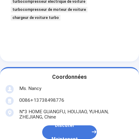
turbocompresseur électrique de voiture
À propos de nous
turbocompresseur de moteur de voiture
chargeur de voiture turbo
Visite de l'usine
Contrôle de la qualité
Nous contacter
Discuter Maintenant
Coordonnées
bloc-cylindres de moteur
Ms. Nancy
0086+13738498776
ACCOMPLISSEZ LA CULASSE
N°3 HOME GUANGFU, HOUJIAO, YUHUAN,
Culasse de moteur
ZHEJIANG, Chine
Discuter
vilebrequin de moteur
Maintenant