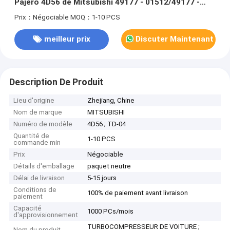
Pajero 4D56 de Mitsubishi 49177 - 01512/49177 -
01513
Prix：Négociable
MOQ：1-10 PCS
meilleur prix
Discuter Maintenant
Description De Produit
Lieu d'origine
Zhejiang, Chine
Nom de marque
MITSUBISHI
Numéro de modèle
4D56 ; TD-04
Quantité de
1-10 PCS
commande min
Prix
Négociable
Détails d'emballage
paquet neutre
Délai de livraison
5-15 jours
Conditions de
100% de paiement avant livraison
paiement
Capacité
1000 PCs/mois
d'approvisionnement
TURBOCOMPRESSEUR DE VOITURE ;
Nom du produit