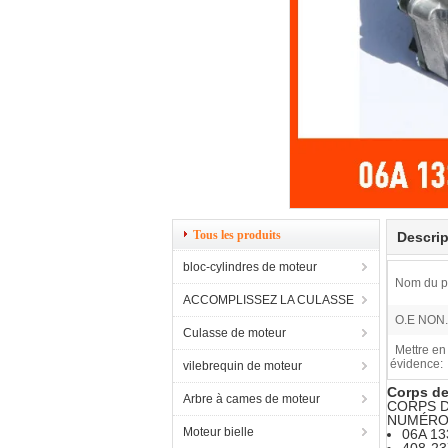
Tous les produits
Descrip
bloc-cylindres de moteur
Nom du pr
ACCOMPLISSEZ LA CULASSE
O.E NON.
Culasse de moteur
Mettre en
évidence:
vilebrequin de moteur
Corps d
Arbre à cames de moteur
CORPS 
NUMÉRO 
Moteur bielle
06A 13