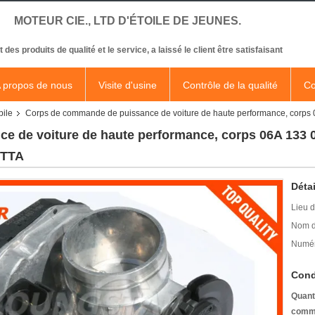
MOTEUR CIE., LTD D'ÉTOILE DE JEUNES.
t des produits de qualité et le service, a laissé le client être satisfaisant
 propos de nous
Visite d'usine
Contrôle de la qualité
Co
bile
Corps de commande de puissance de voiture de haute performance, corp
e de voiture de haute performance, corps 06A 13
ETTA
Détai
Lieu d
Nom d
Numér
Cond
Quant
comm