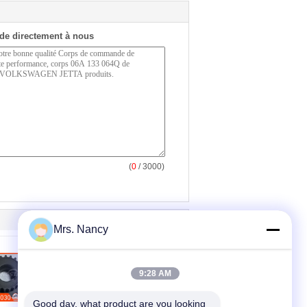
de directement à nous
(
0
/ 3000)
Mrs. Nancy
9:28 AM
Good day, what product are you looking 