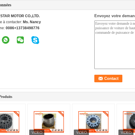
onnées
Envoyez votre deman
STAR MOTOR CO.,LTD.
e à contacter:
Ms. Nancy
ne:
0086+13738498776
Produits