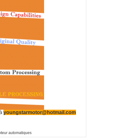
 à
youngstarmotor@hotmail.com
teur automatiques