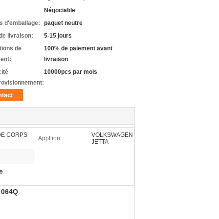
Négociable
ls d'emballage:
paquet neutre
de livraison:
5-15 jours
tions de
100% de paiement avant
ent:
livraison
ité
10000pcs par mois
rovisionnement:
tact
DE CORPS
VOLKSWAGEN
Appliion:
JETTA
e
 064Q