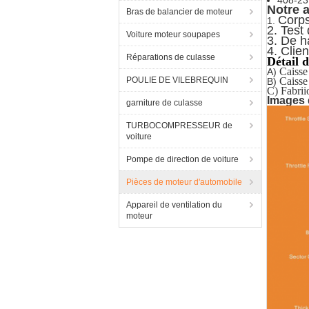
408-23
Notre 
Bras de balancier de moteur
Corps
1.
2.
Test
Voiture moteur soupapes
3.
De ha
4.
Clien
Réparations de culasse
Détail 
Caisse
A)
POULIE DE VILEBREQUIN
Caisse
B)
C) Fabrii
Images d
garniture de culasse
TURBOCOMPRESSEUR de
voiture
Pompe de direction de voiture
Pièces de moteur d'automobile
Appareil de ventilation du
moteur