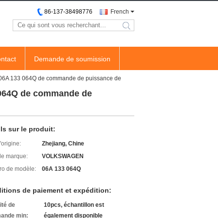
86-137-38498776
French
search
ntact
Demande de soumission
s 06A 133 064Q de commande de puissance de
3 064Q de commande de
ls sur le produit:
'origine:
Zhejiang, Chine
e marque:
VOLKSWAGEN
o de modèle:
06A 133 064Q
itions de paiement et expédition:
ité de
10pcs, échantillon est
ande min:
également disponible