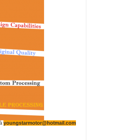
 à
youngstarmotor@hotmail.com