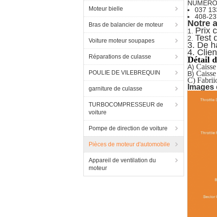
NUMÉRO 
Moteur bielle
037 13
408-23
Notre 
Bras de balancier de moteur
Prix 
1.
Test 
2.
Voiture moteur soupapes
3.
De ha
4.
Clien
Réparations de culasse
Détail 
Caisse
A)
POULIE DE VILEBREQUIN
Caisse
B)
C) Fabrii
Images d
garniture de culasse
TURBOCOMPRESSEUR de
voiture
Pompe de direction de voiture
Pièces de moteur d'automobile
Appareil de ventilation du
moteur