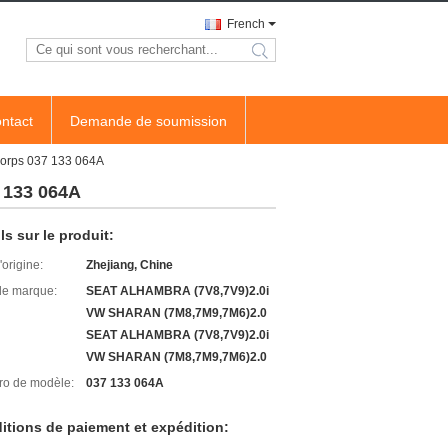
French
search
ntact
Demande de soumission
corps 037 133 064A
 133 064A
ls sur le produit:
'origine:
Zhejiang, Chine
e marque:
SEAT ALHAMBRA (7V8,7V9)2.0i
VW SHARAN (7M8,7M9,7M6)2.0
SEAT ALHAMBRA (7V8,7V9)2.0i
VW SHARAN (7M8,7M9,7M6)2.0
o de modèle:
037 133 064A
itions de paiement et expédition: