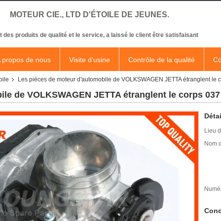
MOTEUR CIE., LTD D'ÉTOILE DE JEUNES.
t des produits de qualité et le service, a laissé le client être satisfaisant
 propos de nous
Visite d'usine
Contrôle de la qualité
Co
bile
Les pièces de moteur d'automobile de VOLKSWAGEN JETTA étranglent le 
bile de VOLKSWAGEN JETTA étranglent le corps 037
Détai
Lieu d
Nom d
Numér
Cond