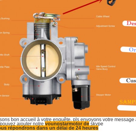
sons bon accueil à votre enquête, pls envoyons votre message
pouvez ajouter notre
youngstarmotor de
skype
us répondrons dans un délai de 24 heures