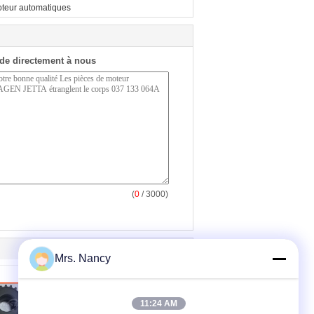
teur automatiques
de directement à nous
(
0
/ 3000)
Mrs. Nancy
11:24 AM