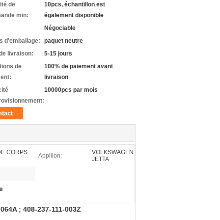
ité de
10pcs, échantillon est
ande min:
également disponible
Négociable
ls d'emballage:
paquet neutre
de livraison:
5-15 jours
tions de
100% de paiement avant
ent:
livraison
ité
10000pcs par mois
rovisionnement:
tact
DE CORPS
VOLKSWAGEN
Appliion:
JETTA
e
64A ; 408-237-111-003Z