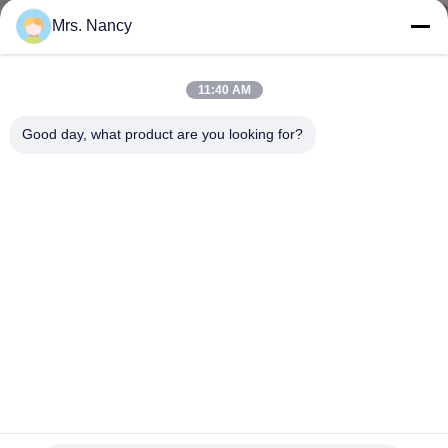
VISITE
Mrs. Nancy
DE
L'USINE
11:40 AM
Good day, what product are you looking for?
CONTRÔLE
DE
LA
QUALITÉ
NOUS
CONTACTER
Culasse de moteur pour le croiseur 2.4D 11101-54050 de terre
DEMANDEZ
de TOYOTA 2L 11101-54071 909055