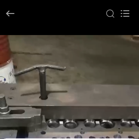
2026
YOUNG
STAR
MOTOR
CO.,LTD..
All
Rights
Reserved.
À
LA
MAISON
PRODUITS
À
PROPOS
DE
NOUS