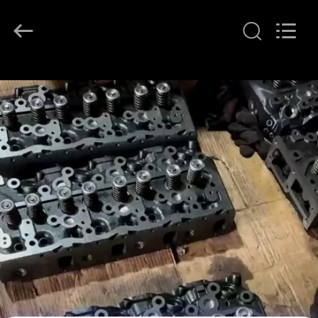
2026
YOUNG
STAR
MOTOR
CO.,LTD..
All
Rights
Reserved.
À
LA
MAISON
PRODUITS
À
PROPOS
DE
NOUS