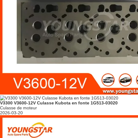
V3300 V3600-12V Culasse Kubota en fonte 1G513-03020
Culasse de moteur
2026-03-20