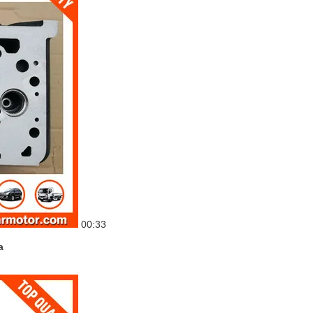
00:33
a