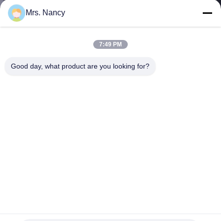
VISITE
Mrs. Nancy
DE
L'USINE
7:49 PM
Good day, what product are you looking for?
CONTRÔLE
DE
LA
QUALITÉ
NOUS
CONTACTER
Toyota Land Cruiser des véhicules à moteur 1HD-T de
DEMANDEZ
MOTEUR des culasses de Toyota 1HD-T4.2TD 12V 24V
CULATA