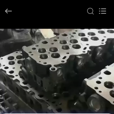
2026
YOUNG
STAR
MOTOR
CO.,LTD..
All
Rights
Reserved.
À
LA
MAISON
PRODUITS
À
PROPOS
DE
NOUS