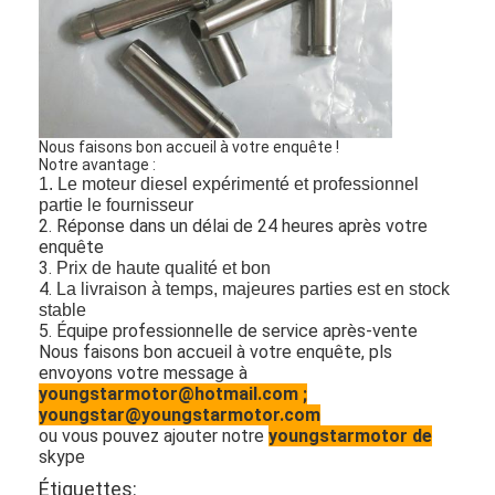
Arbre à cames de moteur
Moteur bielle
Bras de balancier de moteur
Nous faisons bon accueil à votre enquête !
Voiture moteur soupapes
Notre avantage :
1. Le moteur diesel expérimenté et professionnel
partie le fournisseur
Réparations de culasse
2. Réponse dans un délai de 24 heures après votre
enquête
POULIE DE VILEBREQUIN
3.
Prix de haute qualité et bon
4.
La livraison à temps, majeures parties est en stock
garniture de culasse
stable
5. Équipe professionnelle de service après-vente
Nous faisons bon accueil à votre enquête, pls
TURBOCOMPRESSEUR de voiture
envoyons votre message à
youngstarmotor@hotmail.com ;
Pompe de direction de voiture
youngstar@youngstarmotor.com
ou vous pouvez ajouter notre
youngstarmotor de
Pièces de moteur d'automobile
skype
Étiquettes: