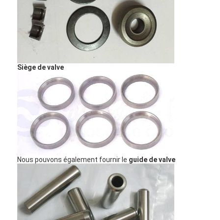
À propos de nous
Visite de l'usine
Contrôle de la qualité
Siège de valve
Nous contacter
Discuter Maintenant
bloc-cylindres de moteur
Nous pouvons également fournir le
guide de valve
ACCOMPLISSEZ LA CULASSE
Culasse de moteur
vilebrequin de moteur