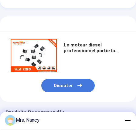
Le moteur diesel
professionnel partie la
clavette de valve pour
VOLKSWAGEN Passt B5
1.8T/1,8
Discuter
Produits Recommandés
Mrs. Nancy