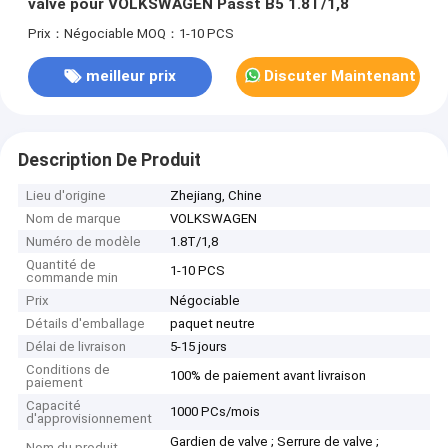
valve pour VOLKSWAGEN Passt B5 1.8T/1,8
Prix：Négociable
MOQ：1-10 PCS
meilleur prix
Discuter Maintenant
Description De Produit
Lieu d'origine
Zhejiang, Chine
Nom de marque
VOLKSWAGEN
Numéro de modèle
1.8T/1,8
Quantité de
1-10 PCS
commande min
Prix
Négociable
Détails d'emballage
paquet neutre
Délai de livraison
5-15 jours
Conditions de
100% de paiement avant livraison
paiement
Capacité
1000 PCs/mois
d'approvisionnement
Gardien de valve ; Serrure de valve ;
Nom du produit