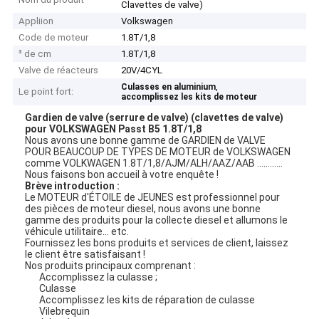
Clavettes de valve)
Appliion
Volkswagen
Code de moteur
1.8T/1,8
³ de cm
1.8T/1,8
Valve de réacteurs
20V/4CYL
,
Culasses en aluminium
Le point fort:
accomplissez les kits de moteur
Gardien de valve (serrure de valve) (clavettes de valve)
pour VOLKSWAGEN Passt B5 1.8T/1,8
Nous avons une bonne gamme de GARDIEN de VALVE
POUR BEAUCOUP DE TYPES DE MOTEUR de VOLKSWAGEN
comme VOLKWAGEN 1.8T/1,8/AJM/ALH/AAZ/AAB ............
Nous faisons bon accueil à votre enquête !
Brève introduction :
Le MOTEUR d'ÉTOILE de JEUNES est professionnel pour
des pièces de moteur diesel, nous avons une bonne
gamme des produits pour la collecte diesel et allumons le
véhicule utilitaire… etc.
Fournissez les bons produits et services de client, laissez
le client être satisfaisant !
Nos produits principaux comprenant :
Accomplissez la culasse ;
Culasse
Accomplissez les kits de réparation de culasse
Vilebrequin